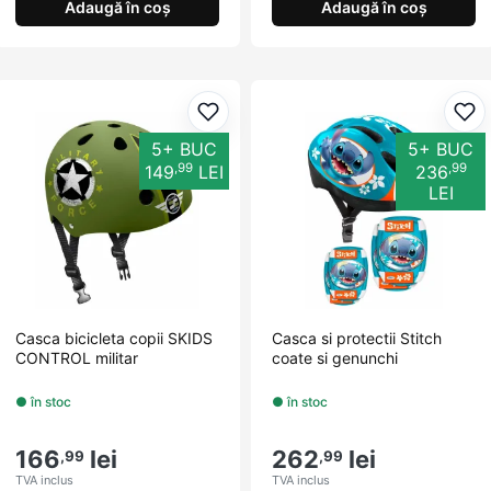
Adaugă în coș
Adaugă în coș
Adaugă la favorite
Ada
5+ BUC
5+ BUC
,99
,99
149
LEI
236
LEI
Casca bicicleta copii SKIDS
Casca si protectii Stitch
CONTROL militar
coate si genunchi
● în stoc
● în stoc
166
lei
262
lei
,99
,99
TVA inclus
TVA inclus