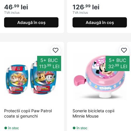
46
lei
126
lei
,99
,99
TVA inclus
TVA inclus
Adaugă în coș
Adaugă în coș
Adaugă la favorite
Ada
5+ BUC
5+ BUC
,99
,99
113
LEI
32
LEI
Protectii copii Paw Patrol
Sonerie bicicleta copii
coate si genunchi
Minnie Mouse
● în stoc
● în stoc