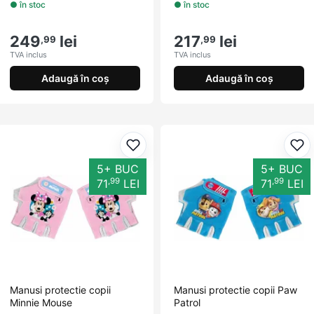
● în stoc
● în stoc
249
lei
217
lei
,99
,99
TVA inclus
TVA inclus
Adaugă în coș
Adaugă în coș
Adaugă la favorite
Ada
5+ BUC
5+ BUC
,99
,99
71
LEI
71
LEI
Manusi protectie copii
Manusi protectie copii Paw
Minnie Mouse
Patrol