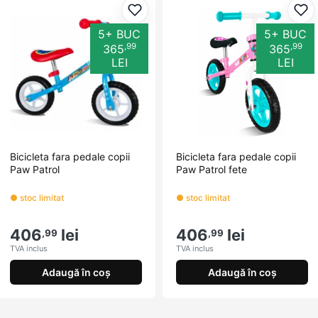
Adaugă la favorite
Ada
5+ BUC
5+ BUC
,99
,99
365
365
LEI
LEI
Bicicleta fara pedale copii
Bicicleta fara pedale copii
Paw Patrol
Paw Patrol fete
● stoc limitat
● stoc limitat
406
lei
406
lei
,99
,99
TVA inclus
TVA inclus
Adaugă în coș
Adaugă în coș