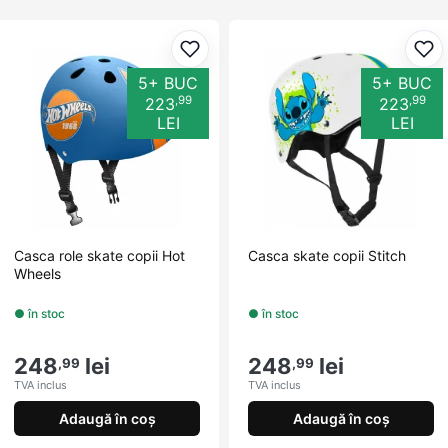
Adaugă la favorite
Ada
5+ BUC
5+ BUC
,99
,99
223
223
LEI
LEI
Casca role skate copii Hot
Casca skate copii Stitch
Wheels
● în stoc
● în stoc
248
lei
248
lei
,99
,99
TVA inclus
TVA inclus
Adaugă în coș
Adaugă în coș