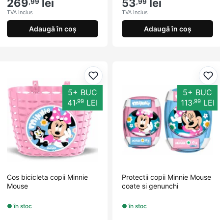
269
lei
53
lei
,99
,99
TVA inclus
TVA inclus
Adaugă în coș
Adaugă în coș
Adaugă la favorite
Ada
5+ BUC
5+ BUC
,99
,99
41
LEI
113
LEI
Cos bicicleta copii Minnie
Protectii copii Minnie Mouse
Mouse
coate si genunchi
● în stoc
● în stoc