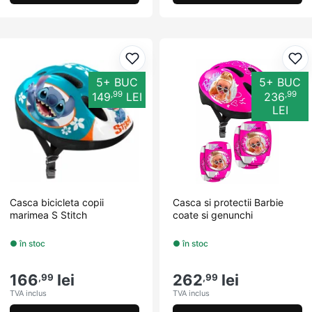
Adaugă la favorite
Ada
5+ BUC
5+ BUC
,99
,99
149
LEI
236
LEI
Casca bicicleta copii
Casca si protectii Barbie
marimea S Stitch
coate si genunchi
● în stoc
● în stoc
166
lei
262
lei
,99
,99
TVA inclus
TVA inclus