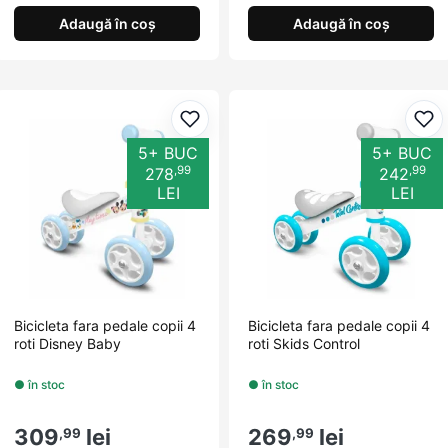
Adaugă în coș
Adaugă în coș
Adaugă la favorite
Ada
5+ BUC
5+ BUC
,99
,99
278
242
LEI
LEI
Bicicleta fara pedale copii 4
Bicicleta fara pedale copii 4
roti Disney Baby
roti Skids Control
● în stoc
● în stoc
309
lei
269
lei
,99
,99