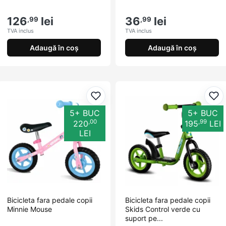
126
lei
36
lei
,99
,99
TVA inclus
TVA inclus
Adaugă în coș
Adaugă în coș
Adaugă la favorite
Ada
5+ BUC
5+ BUC
,00
,99
220
195
LEI
LEI
Bicicleta fara pedale copii
Bicicleta fara pedale copii
Minnie Mouse
Skids Control verde cu
suport pe...