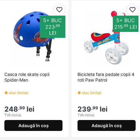
Adaugă la favorite
Ada
5+ BUC
5+ BUC
,99
,99
223
215
LEI
LEI
Casca role skate copii
Bicicleta fara pedale copii 4
Spider-Man
roti Paw Patrol
● stoc limitat
● stoc limitat
248
lei
239
lei
,99
,99
TVA inclus
TVA inclus
Adaugă în coș
Adaugă în coș