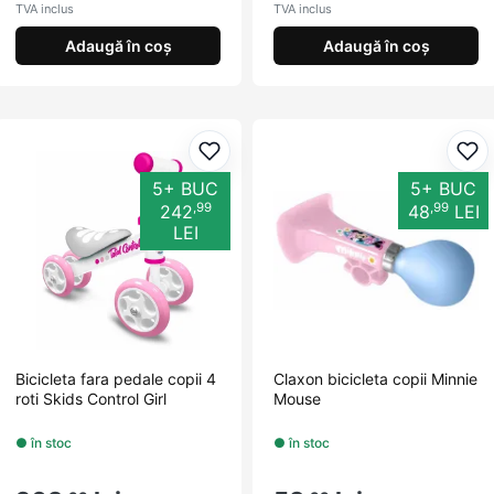
TVA inclus
TVA inclus
Adaugă în coș
Adaugă în coș
Adaugă la favorite
Ada
5+ BUC
5+ BUC
,99
,99
242
48
LEI
LEI
Bicicleta fara pedale copii 4
Claxon bicicleta copii Minnie
roti Skids Control Girl
Mouse
● în stoc
● în stoc