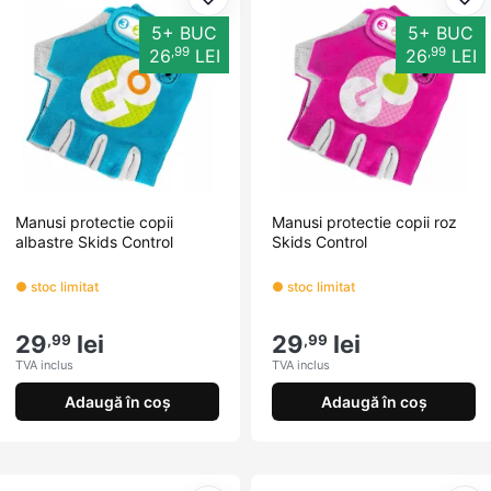
Adaugă la favorite
Ada
5+ BUC
5+ BUC
,99
,99
26
LEI
26
LEI
Manusi protectie copii
Manusi protectie copii roz
albastre Skids Control
Skids Control
● stoc limitat
● stoc limitat
29
lei
29
lei
,99
,99
TVA inclus
TVA inclus
Adaugă în coș
Adaugă în coș