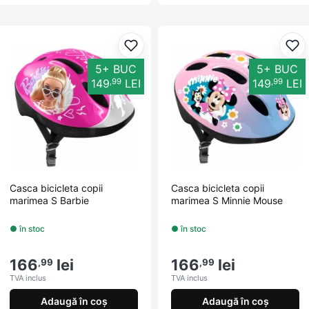
Adaugă la favorite
Ada
5+ BUC
5+ BUC
,99
,99
149
LEI
149
LEI
Casca bicicleta copii
Casca bicicleta copii
marimea S Barbie
marimea S Minnie Mouse
● în stoc
● în stoc
166
lei
166
lei
,99
,99
TVA inclus
TVA inclus
Adaugă în coș
Adaugă în coș