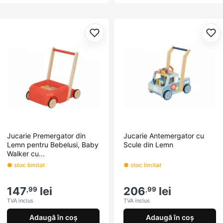
Adaugă la favorite
Ada
Jucarie Premergator din
Jucarie Antemergator cu
Lemn pentru Bebelusi, Baby
Scule din Lemn
Walker cu...
● stoc limitat
● stoc limitat
147
lei
206
lei
,99
,99
TVA inclus
TVA inclus
Adaugă în coș
Adaugă în coș