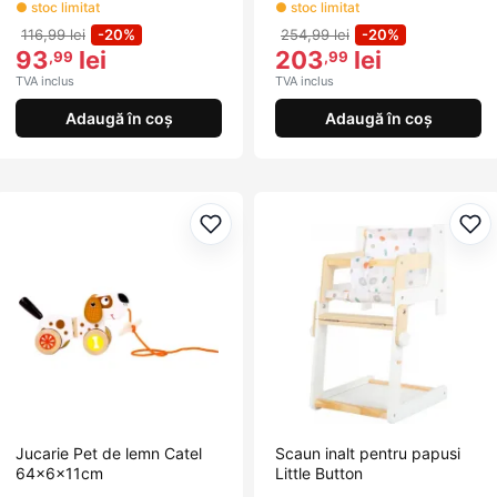
● stoc limitat
● stoc limitat
116,99 lei
-20%
254,99 lei
-20%
93
lei
203
lei
,99
,99
TVA inclus
TVA inclus
Adaugă în coș
Adaugă în coș
Adaugă la favorite
Ada
Jucarie Pet de lemn Catel
Scaun inalt pentru papusi
64x6x11cm
Little Button