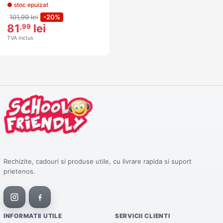
● stoc epuizat
101,99 lei
-20%
81
lei
,99
TVA inclus
Rechizite, cadouri si produse utile, cu livrare rapida si suport
prietenos.
INFORMATII UTILE
SERVICII CLIENTI