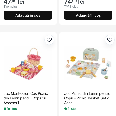
47
lei
74
lei
,99
,99
TVA inclus
TVA inclus
Adaugă în coș
Adaugă în coș
Adaugă la favorite
Ada
Joc Montessori Cos Picnic
Joc Picnic din Lemn pentru
din Lemn pentru Copii cu
Copii – Picnic Basket Set cu
Accesorii...
Acce...
● în stoc
● în stoc