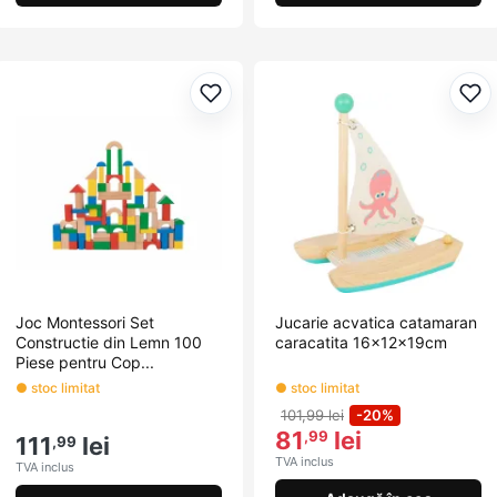
Adaugă la favorite
Ada
Joc Montessori Set
Jucarie acvatica catamaran
Constructie din Lemn 100
caracatita 16x12x19cm
Piese pentru Cop...
● stoc limitat
● stoc limitat
101,99 lei
-20%
81
lei
,99
111
lei
,99
TVA inclus
TVA inclus