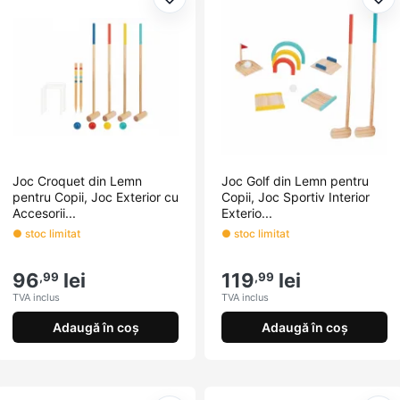
Adaugă la favorite
Ada
Joc Croquet din Lemn
Joc Golf din Lemn pentru
pentru Copii, Joc Exterior cu
Copii, Joc Sportiv Interior
Accesorii...
Exterio...
● stoc limitat
● stoc limitat
96
lei
119
lei
,99
,99
TVA inclus
TVA inclus
Adaugă în coș
Adaugă în coș