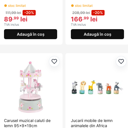
● stoc limitat
● stoc limitat
111,99 lei
-20%
208,99 lei
-20%
89
lei
166
lei
,99
,99
TVA inclus
TVA inclus
Adaugă în coș
Adaugă în coș
Adaugă la favorite
Ada
Carusel muzical caluti de
Jucarii mobile de lemn
lemn 95x9x19cm
animalele din Africa