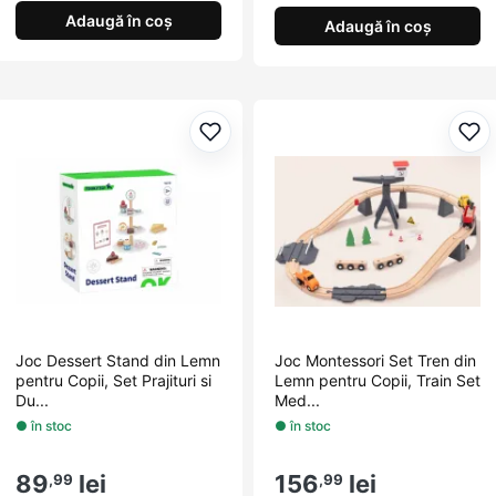
Adaugă în coș
Adaugă în coș
Adaugă la favorite
Ada
Joc Dessert Stand din Lemn
Joc Montessori Set Tren din
pentru Copii, Set Prajituri si
Lemn pentru Copii, Train Set
Du...
Med...
● în stoc
● în stoc
89
lei
156
lei
,99
,99