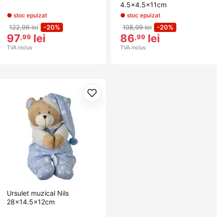
4.5x4.5x11cm
● stoc epuizat
● stoc epuizat
122,99 lei
-20%
108,99 lei
-20%
97
lei
86
lei
,99
,99
TVA inclus
TVA inclus
Adaugă la favorite
Ursulet muzical Nils
28x14.5x12cm