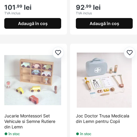
101
lei
92
lei
,99
,99
TVA inclus
TVA inclus
Adaugă în coș
Adaugă în coș
Adaugă la favorite
Ada
Jucarie Montessori Set
Joc Doctor Trusa Medicala
Vehicule si Semne Rutiere
din Lemn pentru Copii
din Lemn
● în stoc
● în stoc