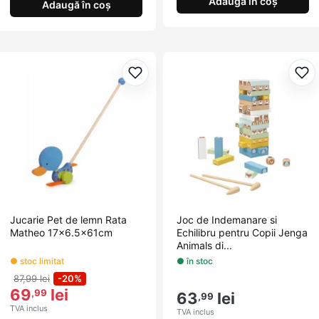
Adaugă în coș
Adaugă în coș
Adaugă la favorite
Ada
Jucarie Pet de lemn Rata
Joc de Indemanare si
Matheo 17x6.5x61cm
Echilibru pentru Copii Jenga
Animals di...
● stoc limitat
● în stoc
87,99 lei
-20%
69
lei
,99
63
lei
,99
TVA inclus
TVA inclus