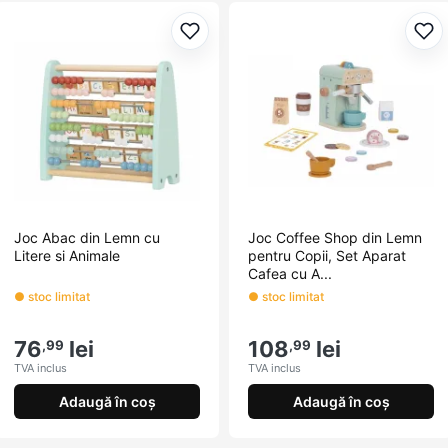
Adaugă la favorite
Ada
Joc Abac din Lemn cu
Joc Coffee Shop din Lemn
Litere si Animale
pentru Copii, Set Aparat
Cafea cu A...
● stoc limitat
● stoc limitat
76
lei
108
lei
,99
,99
TVA inclus
TVA inclus
Adaugă în coș
Adaugă în coș