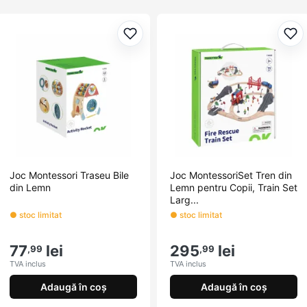
Adaugă la favorite
Ada
Joc Montessori Traseu Bile
Joc MontessoriSet Tren din
din Lemn
Lemn pentru Copii, Train Set
Larg...
● stoc limitat
● stoc limitat
77
lei
295
lei
,99
,99
TVA inclus
TVA inclus
Adaugă în coș
Adaugă în coș