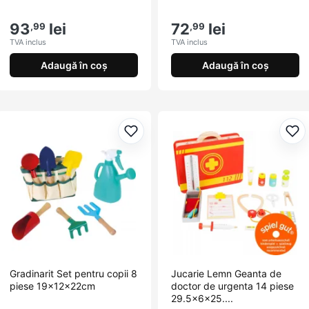
93
lei
72
lei
,99
,99
TVA inclus
TVA inclus
Adaugă în coș
Adaugă în coș
Adaugă la favorite
Ada
Gradinarit Set pentru copii 8
Jucarie Lemn Geanta de
piese 19x12x22cm
doctor de urgenta 14 piese
29.5x6x25....