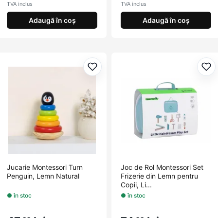
TVA inclus
TVA inclus
Adaugă în coș
Adaugă în coș
Adaugă la favorite
Ada
Jucarie Montessori Turn
Joc de Rol Montessori Set
Penguin, Lemn Natural
Frizerie din Lemn pentru
Copii, Li...
● în stoc
● în stoc