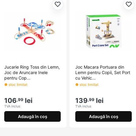
Adaugă la favorite
Ada
Jucarie Ring Toss din Lemn,
Joc Macara Portuara din
Joc de Aruncare Inele
Lemn pentru Copii, Set Port
pentru Cop...
cu Vehic...
● stoc limitat
● stoc limitat
106
lei
139
lei
,99
,99
TVA inclus
TVA inclus
Adaugă în coș
Adaugă în coș