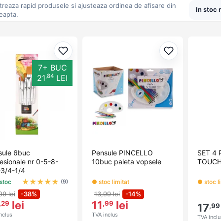
găsi tot ce aveți nevoie &icirc;ntr-o singură locație convena
ltreaza rapid produsele si ajusteaza ordinea de afisare din
eapta.
ră astăzi și duceți-vă arta la următorul nivel! &nbsp;
Adaugă la favorite
Adaugă la fav
7+ BUC
,84
21
LEI
sule 6buc
Pensule PINCELLO
SET 4
esionale nr 0-5-8-
10buc paleta vopsele
TOUCH
-3/4-1/4
★
★
★
★
★
 stoc
● stoc limitat
● stoc l
(9)
99 lei
-38%
13,99 lei
-14%
lei
11
lei
,29
,99
17
,99
nclus
TVA inclus
TVA inclu