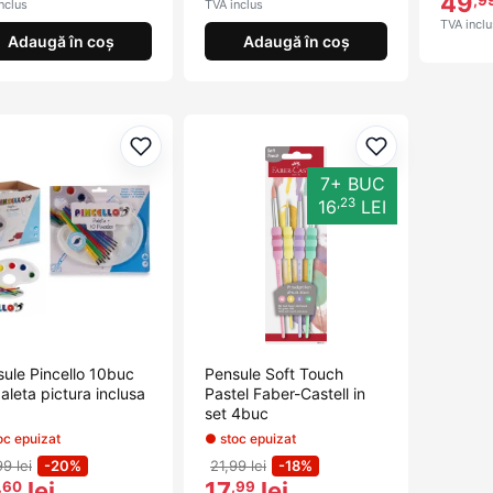
49
nclus
TVA inclus
TVA inclu
Adaugă în coș
Adaugă în coș
Adaugă la favorite
Adaugă la fav
7+ BUC
,23
16
LEI
ule Pincello 10buc
Pensule Soft Touch
aleta pictura inclusa
Pastel Faber-Castell in
set 4buc
oc epuizat
● stoc epuizat
99 lei
-20%
21,99 lei
-18%
lei
17
lei
,60
,99