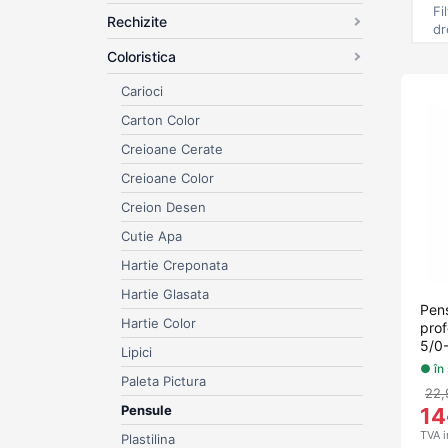
veți 
Fi
Rechizite
dr
pictu
Coloristica
Carioci
Carton Color
Creioane Cerate
Creioane Color
Creion Desen
Cutie Apa
Hartie Creponata
Hartie Glasata
Pen
Hartie Color
prof
5/0
Lipici
● în
Paleta Pictura
22,
Pensule
14
TVA i
Plastilina