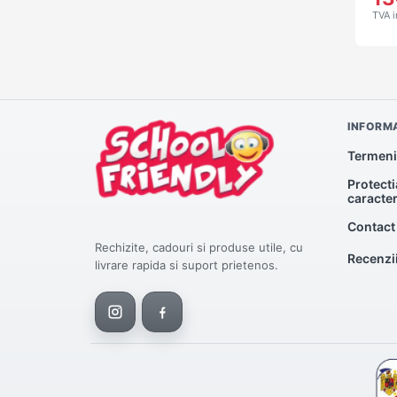
TVA i
INFORMA
Termeni 
Protecti
caracte
Contact
Rechizite, cadouri si produse utile, cu
Recenzi
livrare rapida si suport prietenos.