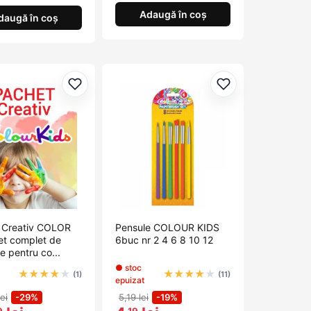
Adaugă în coș
daugă în coș
orite
Adaugă la favorite
Adaugă la favori
 Creativ COLOR
Pensule COLOUR KIDS
et complet de
6buc nr 2 4 6 8 10 12
te pentru co...
● stoc
★
★
★
★
★
★
★
★
★
★
(1)
(11)
epuizat
ei
-29%
5,19 lei
-19%
9
,19