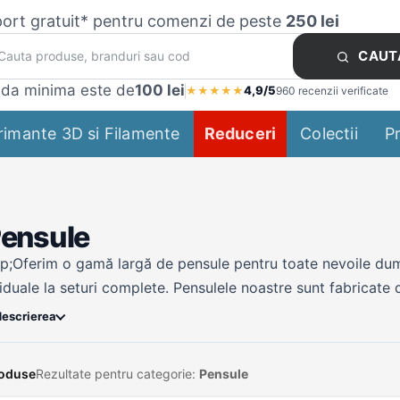
ort gratuit* pentru comenzi de peste
250 lei
CAUT
da minima este de
100 lei
4,9/5
★
★
★
★
★
960 recenzii verificate
rimante 3D si Filamente
Reduceri
Colectii
P
ensule
p;Oferim o gamă largă de pensule pentru toate nevoile dum
iduale la seturi complete. Pensulele noastre sunt fabricate d
pute pentru a oferi tușe netede și precise pentru toate efort
descrierea
esionist, un student sau un pasionat de bricolaj, avem pensu
 selecționate pentru a include o varietate de pensule, astfel
roduse
Rezultate pentru categorie:
Pensule
rumentele de care aveți nevoie pentru a aborda orice proiect.