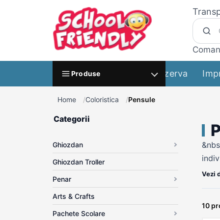
Transp
Coman
Rezerva
Imp
Produse
Home
Coloristica
Pensule
Categorii
P
&nbs
Ghiozdan
indiv
Ghiozdan Troller
conce
Vezi 
Penar
prof
Arts & Crafts
atent
10 p
inst
Pachete Scolare