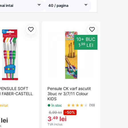
bilă. Răsfoiți selecția noastră de pensule de
orite
Adaugă la favorite
Adaugă la favori
10+ BUC
,99
1
LEI
 PENSULE SOFT
Pensule CK varf ascutit
 FABER-CASTELL
3buc nr 3/7/11 Colour
KIDS
★
★
★
★
★
imitat
● în stoc
(10)
6,99 lei
-50%
3
lei
,49
lei
TVA inclus
s