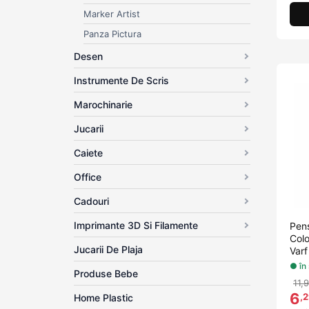
Marker Artist
Panza Pictura
Desen
Instrumente De Scris
Marochinarie
Jucarii
Caiete
Office
Cadouri
Imprimante 3D Si Filamente
Pens
Colo
Jucarii De Plaja
Varf
● în
Produse Bebe
11,9
6
,
Home Plastic