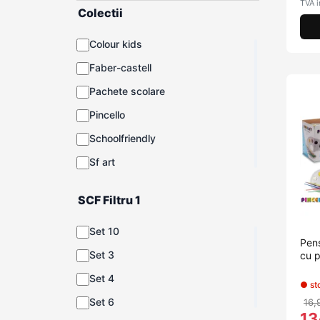
TVA i
Colectii
Colour kids
Faber-castell
Pachete scolare
Pincello
Schoolfriendly
Sf art
SCF Filtru 1
Set 10
Pens
Set 3
cu p
Set 4
● st
Set 6
16,
13