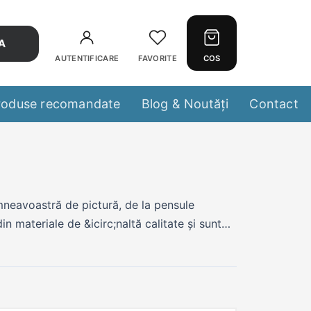
A
AUTENTIFICARE
FAVORITE
COS
roduse recomandate
Blog & Noutăți
Contact
neavoastră de pictură, de la pensule
in materiale de &icirc;naltă calitate și sunt
urile dvs. artistice. Fie că sunteți un artist
la potrivită pentru dvs. Seturile noastre sunt
 &icirc;nc&acirc;t să aveți toate
 Și, pentru că vindem și rechizite școlare,