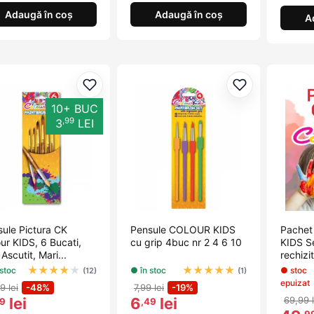
Adaugă în coș
Adaugă în coș
A
Adaugă la favorite
Adaugă la fav
10+ BUC
,99
3
LEI
ule Pictura CK
Pensule COLOUR KIDS
Pachet
ur KIDS, 6 Bucati,
cu grip 4buc nr 2 4 6 10
KIDS S
 Ascutit, Mari...
rechizi
★
★
★
★
★
★
★
★
★
★
 stoc
● în stoc
● stoc
(12)
(1)
epuizat
9 lei
-48%
7,99 lei
-19%
lei
6
lei
69,99 l
29
,49
,9