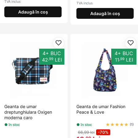
TVA inclus
TVA inclus
Adaugă în coș
Adaugă în coș
Adaugă la favorite
Ada
4+ BUC
4+ BUC
,99
,99
42
LEI
11
LEI
Geanta de umar
Geanta de umar Fashion
dreptunghiulara Oxigen
Peace & Love
moderna caro
★
★
★
★
★
● în stoc
● în stoc
(1)
66,99 lei
-70%