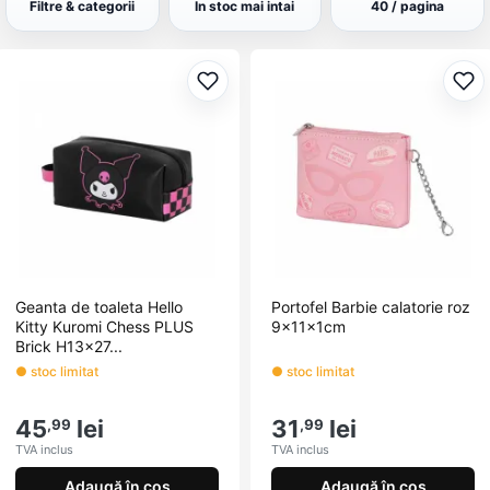
&icirc;ntr-o varietate de culori, modele și modele, ceea ce
Filtre & categorii
In stoc mai intai
40 / pagina
face ușor de găsit geanta perfectă pentru a se potrivi cu
personalitatea copilului dvs.
Adaugă la favorite
Ada
Geanta de toaleta Hello
Portofel Barbie calatorie roz
Kitty Kuromi Chess PLUS
9x11x1cm
Brick H13x27...
● stoc limitat
● stoc limitat
45
lei
31
lei
,99
,99
TVA inclus
TVA inclus
Adaugă în coș
Adaugă în coș