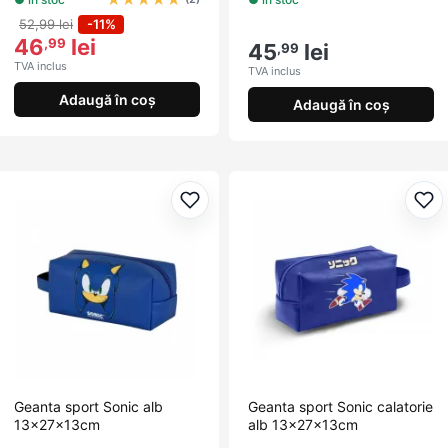
52,99 lei
-11%
46
lei
,99
45
lei
,99
TVA inclus
TVA inclus
Adaugă în coș
Adaugă în coș
Adaugă la favorite
Ada
Geanta sport Sonic alb
Geanta sport Sonic calatorie
13x27x13cm
alb 13x27x13cm