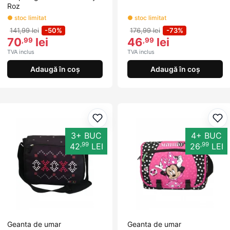
Roz
● stoc limitat
● stoc limitat
141,99 lei
-50%
176,99 lei
-73%
70
lei
46
lei
,99
,99
TVA inclus
TVA inclus
Adaugă în coș
Adaugă în coș
Adaugă la favorite
Ada
3+ BUC
4+ BUC
,99
,99
42
LEI
26
LEI
Geanta de umar
Geanta de umar