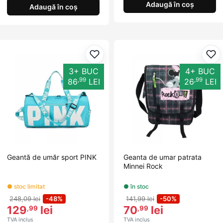
Adaugă în coș
Adaugă în coș
Adaugă la favorite
Ada
3+ BUC
4+ BUC
,99
,99
86
LEI
26
LEI
Geantă de umăr sport PINK
Geanta de umar patrata
Minnei Rock
● stoc limitat
● în stoc
248,09 lei
-48%
141,99 lei
-50%
129
lei
70
lei
,99
,99
TVA inclus
TVA inclus