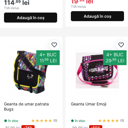
19
lei
,99
114
lei
,99
TVA inclus
TVA inclus
Adaugă în coș
Adaugă în coș
Adaugă la favorite
Ada
4+ BUC
4+ BUC
,99
,99
11
LEI
29
LEI
Geanta de umar patrata
Geanta Umar Emoji
Bugs
★
★
★
★
★
★
★
★
★
★
● în stoc
● în stoc
(1)
(1)
81,99 lei
-76%
99,99 lei
-50%