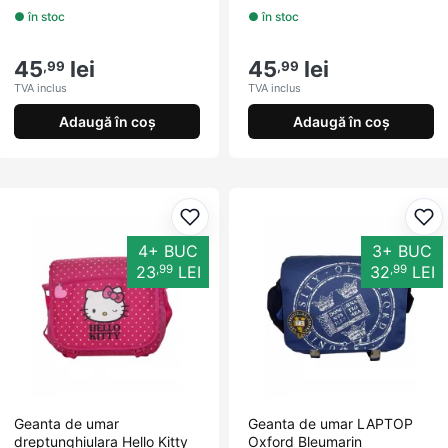
● în stoc
● în stoc
45
lei
45
lei
,99
,99
TVA inclus
TVA inclus
Adaugă în coș
Adaugă în coș
Adaugă la favorite
Ada
4+ BUC
3+ BUC
,99
,99
23
LEI
32
LEI
Geanta de umar
Geanta de umar LAPTOP
dreptunghiulara Hello Kitty
Oxford Bleumarin