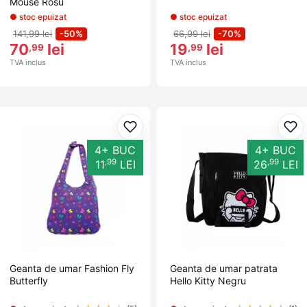
Mouse Rosu
● stoc epuizat
● stoc epuizat
141,99 lei
-50%
66,99 lei
-70%
70
lei
19
lei
,99
,99
TVA inclus
TVA inclus
Adaugă la favorite
Ada
4+ BUC
4+ BUC
,99
,99
11
LEI
26
LEI
Geanta de umar Fashion Fly
Geanta de umar patrata
Butterfly
Hello Kitty Negru