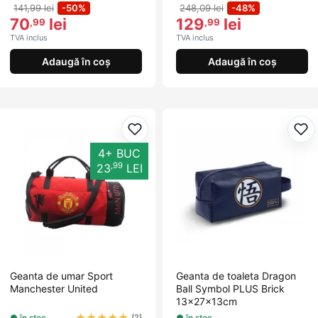
141,99 lei
-50%
248,09 lei
-48%
70
lei
129
lei
,99
,99
TVA inclus
TVA inclus
Adaugă în coș
Adaugă în coș
Adaugă la favorite
Ada
4+ BUC
,99
23
LEI
Geanta de umar Sport
Geanta de toaleta Dragon
Manchester United
Ball Symbol PLUS Brick
13x27x13cm
★
★
★
★
★
● în stoc
● în stoc
(2)