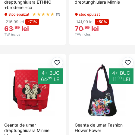
dreptunghiulara ETHNO
dreptunghiulara Minnie
+broderie +ca
★
★
★
★
★
● stoc epuizat
● stoc epuizat
(2)
216,99 lei
-71%
141,99 lei
-50%
63
lei
70
lei
,99
,99
TVA inclus
TVA inclus
Adaugă la favorite
Ada
4+ BUC
4+ BUC
,99
,99
64
LEI
11
LEI
Geanta de umar
Geanta de umar Fashion
dreptunghiulara Minnie
Flower Power