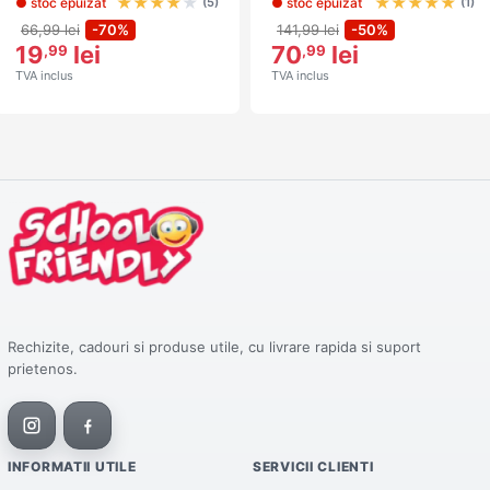
★
★
★
★
★
★
★
★
★
★
● stoc epuizat
● stoc epuizat
(5)
(1)
66,99 lei
-70%
141,99 lei
-50%
19
lei
70
lei
,99
,99
TVA inclus
TVA inclus
Rechizite, cadouri si produse utile, cu livrare rapida si suport
prietenos.
INFORMATII UTILE
SERVICII CLIENTI