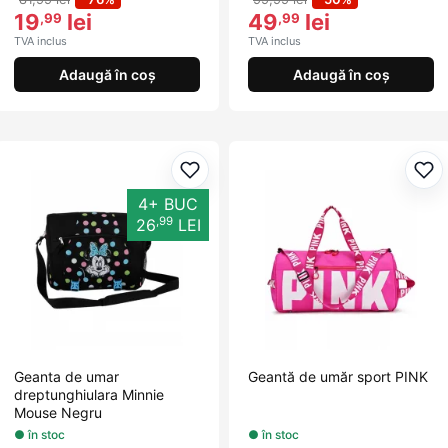
19
lei
49
lei
,99
,99
TVA inclus
TVA inclus
Adaugă în coș
Adaugă în coș
Adaugă la favorite
Ada
4+ BUC
,99
26
LEI
Geanta de umar
Geantă de umăr sport PINK
dreptunghiulara Minnie
Mouse Negru
● în stoc
● în stoc