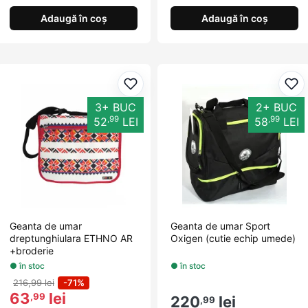
Adaugă în coș
Adaugă în coș
Adaugă la favorite
Ada
3+ BUC
2+ BUC
,99
,99
52
LEI
58
LEI
Geanta de umar
Geanta de umar Sport
dreptunghiulara ETHNO AR
Oxigen (cutie echip umede)
+broderie
● în stoc
● în stoc
216,99 lei
-71%
63
lei
,99
220
lei
,99