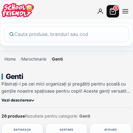
0
Home
Marochinarie
Genti
Genti
Păstrați-i pe cei mici organizați și pregătiți pentru școală cu
gențile noastre spațioase pentru copii! Aceste genți versatile
și durabile sunt concepute pentru a oferi spațiu suficient
Vezi descrierea
pentru toate lucrurile esențiale pentru școală, facilit&acirc;nd
ieșirea pe ușă și intrarea &icirc;n clasă.&nbsp; Pe l&acirc;ngă
26 produse
Rezultate pentru categorie:
Genti
funcționalitatea lor, gențile noastre pentru copii sunt, de
asemenea, elegante și distractive. Ele sunt disponibile
RAFINEAZA
SORTARE
AFISARE