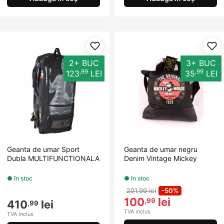
Adaugă la favorite
Ada
2+ BUC
3+ BUC
,99
,99
123
LEI
35
LEI
Geanta de umar Sport
Geanta de umar negru
Dubla MULTIFUNCTIONALA
Denim Vintage Mickey
● în stoc
● în stoc
201,99 lei
-50%
100
lei
,99
410
lei
,99
TVA inclus
TVA inclus