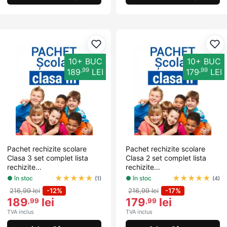
Adaugă la favorite
Ada
10+ BUC
10+ BUC
,99
,99
189
LEI
179
LEI
Pachet rechizite scolare
Pachet rechizite scolare
Clasa 3 set complet lista
Clasa 2 set complet lista
rechizite...
rechizite...
★
★
★
★
★
★
★
★
★
★
● în stoc
● în stoc
(1)
(4)
216,99 lei
-12%
216,99 lei
-17%
189
lei
179
lei
,99
,99
TVA inclus
TVA inclus