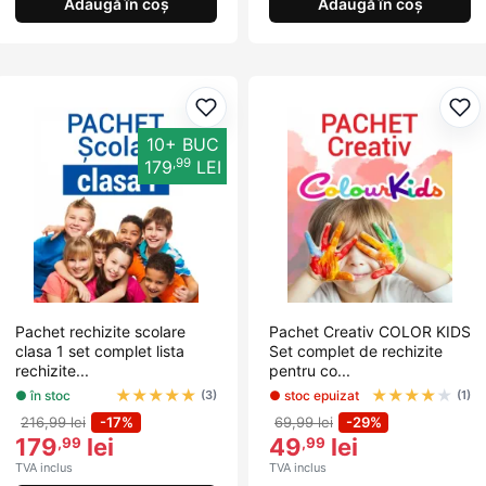
Adaugă în coș
Adaugă în coș
Adaugă la favorite
Ada
10+ BUC
,99
179
LEI
Pachet rechizite scolare
Pachet Creativ COLOR KIDS
clasa 1 set complet lista
Set complet de rechizite
rechizite...
pentru co...
★
★
★
★
★
★
★
★
★
★
● în stoc
● stoc epuizat
(3)
(1)
216,99 lei
-17%
69,99 lei
-29%
179
lei
49
lei
,99
,99
TVA inclus
TVA inclus