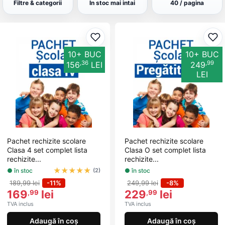
și asigură-te că copilul tău este pregătit pentru anul școlar!
Filtre & categorii
In stoc mai intai
40 / pagina
Adaugă la favorite
Ada
10+ BUC
10+ BUC
,36
,99
156
LEI
249
LEI
Pachet rechizite scolare
Pachet rechizite scolare
Clasa 4 set complet lista
Clasa O set complet lista
rechizite...
rechizite...
★
★
★
★
★
● în stoc
● în stoc
(2)
189,99 lei
-11%
249,99 lei
-8%
169
lei
229
lei
,99
,99
TVA inclus
TVA inclus
Adaugă în coș
Adaugă în coș