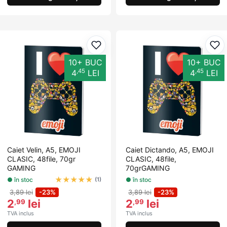
Adaugă la favorite
Ada
10+ BUC
10+ BUC
,45
,45
4
LEI
4
LEI
Caiet Velin, A5, EMOJI
Caiet Dictando, A5, EMOJI
CLASIC, 48file, 70gr
CLASIC, 48file,
GAMING
70grGAMING
★
★
★
★
★
● în stoc
● în stoc
(1)
3,89 lei
-23%
3,89 lei
-23%
2
lei
2
lei
,99
,99
TVA inclus
TVA inclus