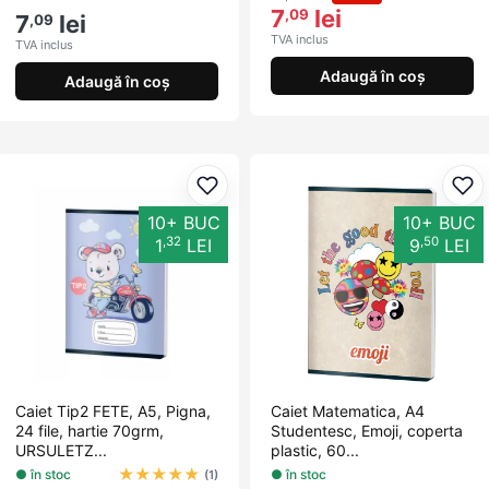
7
lei
,09
7
lei
,09
TVA inclus
TVA inclus
Adaugă în coș
Adaugă în coș
Adaugă la favorite
Ada
10+ BUC
10+ BUC
,32
,50
1
LEI
9
LEI
Caiet Tip2 FETE, A5, Pigna,
Caiet Matematica, A4
24 file, hartie 70grm,
Studentesc, Emoji, coperta
URSULETZ...
plastic, 60...
★
★
★
★
★
● în stoc
● în stoc
(1)