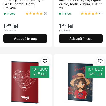
24 file, hartie 70grm,
24 file, hartie 70grm, LUCKY
COOKIE
OWL
★
★
★
★
★
★
★
★
★
★
● în stoc
● în stoc
(3)
(2)
1
lei
1
lei
,49
,49
TVA inclus
TVA inclus
Adaugă în coș
Adaugă în coș
Adaugă la favorite
Ada
10+ BUC
10+ BUC
,50
,40
9
LEI
6
LEI