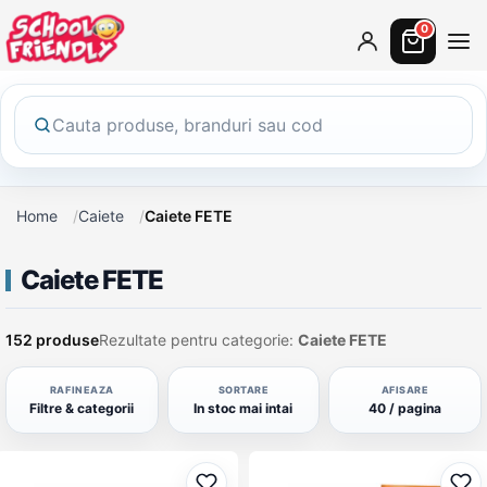
0
Home
Caiete
Caiete FETE
Caiete FETE
152 produse
Rezultate pentru categorie:
Caiete FETE
RAFINEAZA
SORTARE
AFISARE
Filtre & categorii
In stoc mai intai
40 / pagina