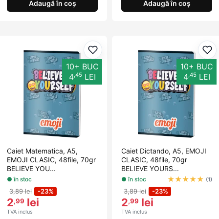
Adaugă în coș
Adaugă în coș
Adaugă la favorite
Ada
10+ BUC
10+ BUC
,45
,45
4
LEI
4
LEI
Caiet Matematica, A5,
Caiet Dictando, A5, EMOJI
EMOJI CLASIC, 48file, 70gr
CLASIC, 48file, 70gr
BELIEVE YOU...
BELIEVE YOURS...
★
★
★
★
★
● în stoc
● în stoc
(1)
3,89 lei
-23%
3,89 lei
-23%
2
lei
2
lei
,99
,99
TVA inclus
TVA inclus