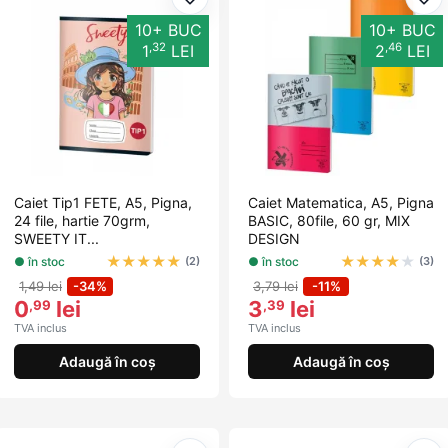
Adaugă la favorite
Ada
10+ BUC
10+ BUC
,32
,46
1
LEI
2
LEI
Caiet Tip1 FETE, A5, Pigna,
Caiet Matematica, A5, Pigna
24 file, hartie 70grm,
BASIC, 80file, 60 gr, MIX
SWEETY IT...
DESIGN
★
★
★
★
★
★
★
★
★
★
● în stoc
● în stoc
(2)
(3)
1,49 lei
-34%
3,79 lei
-11%
0
lei
3
lei
,99
,39
TVA inclus
TVA inclus
Adaugă în coș
Adaugă în coș