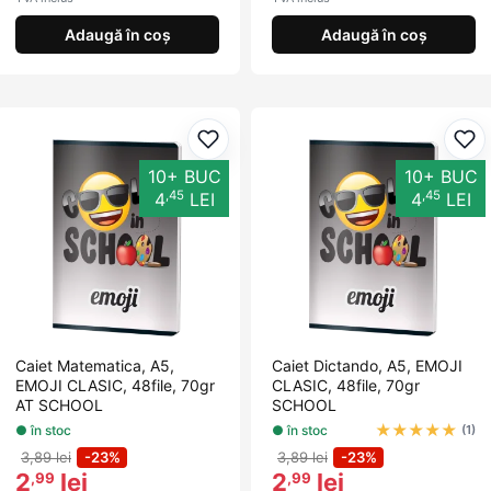
Adaugă în coș
Adaugă în coș
Adaugă la favorite
Ada
10+ BUC
10+ BUC
,45
,45
4
LEI
4
LEI
Caiet Matematica, A5,
Caiet Dictando, A5, EMOJI
EMOJI CLASIC, 48file, 70gr
CLASIC, 48file, 70gr
AT SCHOOL
SCHOOL
★
★
★
★
★
● în stoc
● în stoc
(1)
3,89 lei
-23%
3,89 lei
-23%
2
lei
2
lei
,99
,99