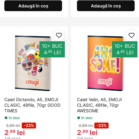
Adaugă în coș
Adaugă în coș
Adaugă la favorite
Ada
10+ BUC
10+ BUC
,45
,45
4
LEI
4
LEI
Caiet Dictando, A5, EMOJI
Caiet Velin, A5, EMOJI
CLASIC, 48file, 70gr GOOD
CLASIC, 48file, 70gr
TIMES
AWESOME
● în stoc
● în stoc
3,89 lei
-23%
3,89 lei
-23%
2
lei
2
lei
,99
,99
TVA inclus
TVA inclus