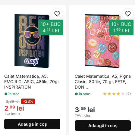
Adaugă la favorite
Ada
10+ BUC
10+ BUC
,45
,60
4
LEI
1
LEI
Caiet Matematica, A5,
Caiet Matematica, A5, Pigna
EMOJI CLASIC, 48file, 70gr
Clasic, 80file, 70 gr, FETE,
INSPIRATION
DON...
★
★
★
★
★
● în stoc
● în stoc
(2)
3,89 lei
-23%
2
lei
,99
3
lei
,59
TVA inclus
TVA inclus
Adaugă în coș
Adaugă în coș