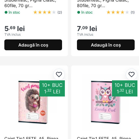
60file, 70 gr...
80file, 70 gr...
★
★
★
★
★
★
★
★
★
★
● în stoc
● în stoc
(2)
(1)
5
lei
7
lei
,69
,09
TVA inclus
TVA inclus
Adaugă în coș
Adaugă în coș
Adaugă la favorite
Ada
10+ BUC
10+ BUC
,32
,32
1
LEI
1
LEI
Caiet Tip1 FETE, A5, Pigna,
Caiet Tip1 FETE, A5, Pigna,