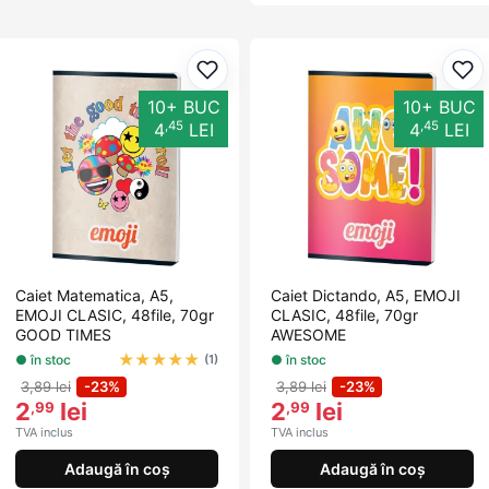
Adaugă la favorite
Ada
10+ BUC
10+ BUC
,45
,45
4
LEI
4
LEI
Caiet Matematica, A5,
Caiet Dictando, A5, EMOJI
EMOJI CLASIC, 48file, 70gr
CLASIC, 48file, 70gr
GOOD TIMES
AWESOME
★
★
★
★
★
● în stoc
● în stoc
(1)
3,89 lei
-23%
3,89 lei
-23%
2
lei
2
lei
,99
,99
TVA inclus
TVA inclus
Adaugă în coș
Adaugă în coș