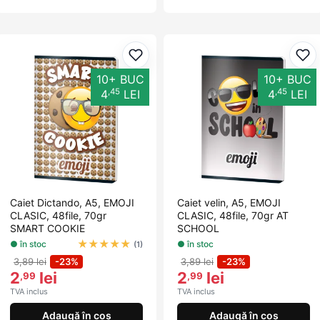
Adaugă la favorite
Ada
10+ BUC
10+ BUC
,45
,45
4
LEI
4
LEI
Caiet Dictando, A5, EMOJI
Caiet velin, A5, EMOJI
CLASIC, 48file, 70gr
CLASIC, 48file, 70gr AT
SMART COOKIE
SCHOOL
★
★
★
★
★
● în stoc
● în stoc
(1)
3,89 lei
-23%
3,89 lei
-23%
2
lei
2
lei
,99
,99
TVA inclus
TVA inclus
Adaugă în coș
Adaugă în coș