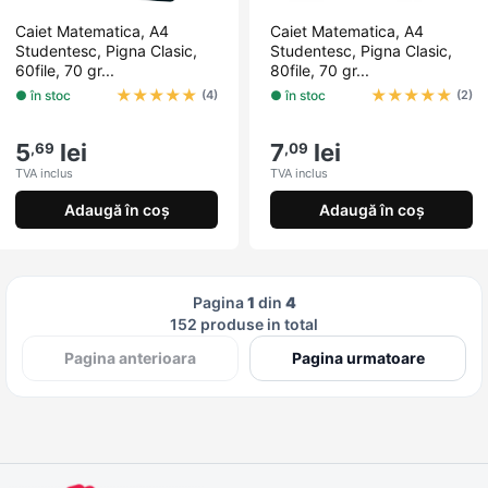
Caiet Matematica, A4
Caiet Matematica, A4
Studentesc, Pigna Clasic,
Studentesc, Pigna Clasic,
60file, 70 gr...
80file, 70 gr...
★
★
★
★
★
★
★
★
★
★
● în stoc
● în stoc
(4)
(2)
5
lei
7
lei
,69
,09
TVA inclus
TVA inclus
Adaugă în coș
Adaugă în coș
Pagina
1
din
4
152 produse in total
Pagina anterioara
Pagina urmatoare