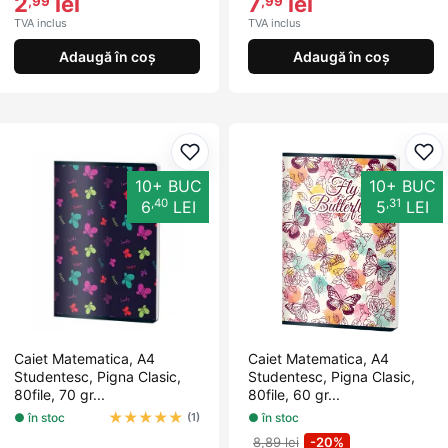
2
lei
7
lei
,99
,99
TVA inclus
TVA inclus
Adaugă în coș
Adaugă în coș
Adaugă la favorite
Ada
10+ BUC
10+ BUC
,40
,31
6
LEI
5
LEI
Caiet Matematica, A4
Caiet Matematica, A4
Studentesc, Pigna Clasic,
Studentesc, Pigna Clasic,
80file, 70 gr...
80file, 60 gr...
★
★
★
★
★
● în stoc
● în stoc
(1)
8,89 lei
-20%