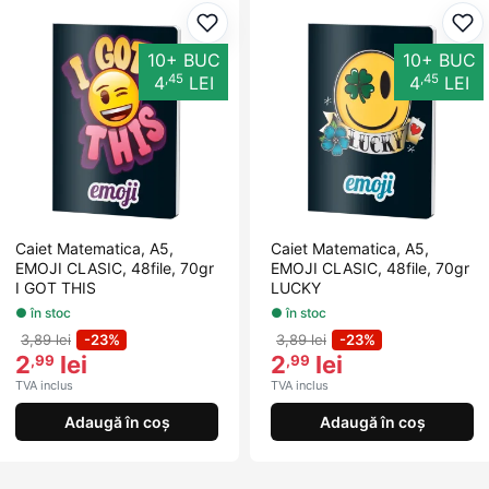
Adaugă la favorite
Ada
10+ BUC
10+ BUC
,45
,45
4
LEI
4
LEI
Caiet Matematica, A5,
Caiet Matematica, A5,
EMOJI CLASIC, 48file, 70gr
EMOJI CLASIC, 48file, 70gr
I GOT THIS
LUCKY
● în stoc
● în stoc
3,89 lei
-23%
3,89 lei
-23%
2
lei
2
lei
,99
,99
TVA inclus
TVA inclus
Adaugă în coș
Adaugă în coș