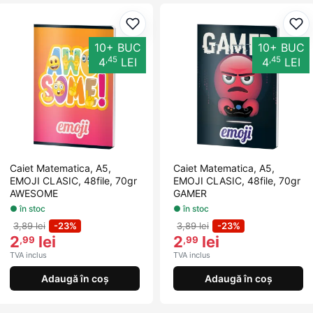
Adaugă la favorite
Ada
10+ BUC
10+ BUC
,45
,45
4
LEI
4
LEI
Caiet Matematica, A5,
Caiet Matematica, A5,
EMOJI CLASIC, 48file, 70gr
EMOJI CLASIC, 48file, 70gr
AWESOME
GAMER
● în stoc
● în stoc
3,89 lei
-23%
3,89 lei
-23%
2
lei
2
lei
,99
,99
TVA inclus
TVA inclus
Adaugă în coș
Adaugă în coș