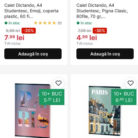
Caiet Dictando, A4
Caiet Dictando, A4
Studentesc, Emoji, coperta
Studentesc, Pigna Clasic,
plastic, 60 fi...
80file, 70 gr,...
★
★
★
★
★
● în stoc
● în stoc
(1)
9,99 lei
-20%
7,09 lei
-30%
7
lei
4
lei
,99
,99
TVA inclus
TVA inclus
Adaugă în coș
Adaugă în coș
Adaugă la favorite
Ada
10+ BUC
10+ BUC
,31
,40
5
LEI
6
LEI