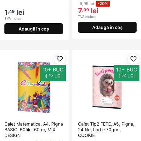
9,99 lei
-20%
7
lei
,99
1
lei
,49
TVA inclus
TVA inclus
Adaugă în coș
Adaugă în coș
Adaugă la favorite
Ada
10+ BUC
10+ BUC
,45
,32
4
LEI
1
LEI
Caiet Matematica, A4, Pigna
Caiet Tip2 FETE, A5, Pigna,
BASIC, 60file, 60 gr, MIX
24 file, hartie 70grm,
DESIGN
COOKIE