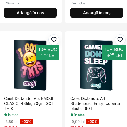
TVA inclus
TVA inclus
Adaugă în coș
Adaugă în coș
Adaugă la favorite
Ada
10+ BUC
10+ BUC
,45
,50
4
LEI
9
LEI
Caiet Dictando, A5, EMOJI
Caiet Dictando, A4
CLASIC, 48file, 70gr I GOT
Studentesc, Emoji, coperta
THIS
plastic, 60 fi...
● în stoc
● în stoc
3,89 lei
-23%
9,99 lei
-20%