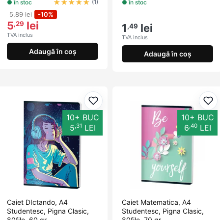
★
★
★
★
★
● în stoc
● în stoc
(1)
5,89 lei
-10%
5
lei
,29
1
lei
,49
TVA inclus
TVA inclus
Adaugă în coș
Adaugă în coș
Adaugă la favorite
Ada
10+ BUC
10+ BUC
,31
,40
5
LEI
6
LEI
Caiet DIctando, A4
Caiet Matematica, A4
Studentesc, Pigna Clasic,
Studentesc, Pigna Clasic,
80file, 60 gr,...
80file, 70 gr...