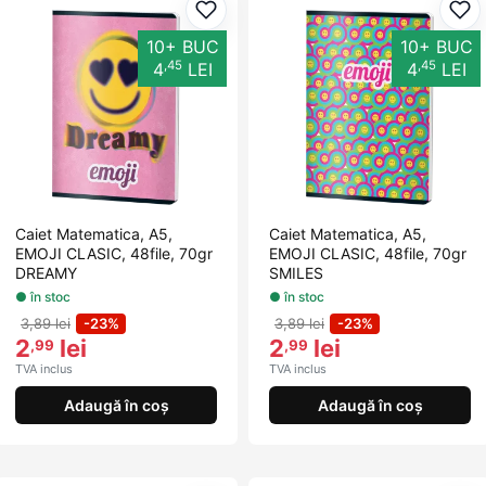
Adaugă la favorite
Ada
10+ BUC
10+ BUC
,45
,45
4
LEI
4
LEI
Caiet Matematica, A5,
Caiet Matematica, A5,
EMOJI CLASIC, 48file, 70gr
EMOJI CLASIC, 48file, 70gr
DREAMY
SMILES
● în stoc
● în stoc
3,89 lei
-23%
3,89 lei
-23%
2
lei
2
lei
,99
,99
TVA inclus
TVA inclus
Adaugă în coș
Adaugă în coș