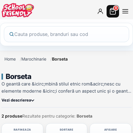
0
Home
Marochinarie
Borseta
Borseta
O geantă care &icirc;mbină stilul etnic rom&acirc;nesc cu
elemente moderne &icirc;i conferă un aspect unic și o geantă
cu un design sofisticat, caracterizată prin simplitate și
Vezi descrierea
modernitate.&nbsp;
2 produse
Rezultate pentru categorie:
Borseta
RAFINEAZA
SORTARE
AFISARE