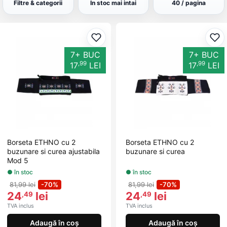
Filtre & categorii
In stoc mai intai
40 / pagina
Adaugă la favorite
Ada
7+ BUC
7+ BUC
,99
,99
17
LEI
17
LEI
Borseta ETHNO cu 2
Borseta ETHNO cu 2
buzunare si curea ajustabila
buzunare si curea
Mod 5
● în stoc
● în stoc
81,99 lei
-70%
81,99 lei
-70%
24
lei
24
lei
,49
,49
TVA inclus
TVA inclus
Adaugă în coș
Adaugă în coș