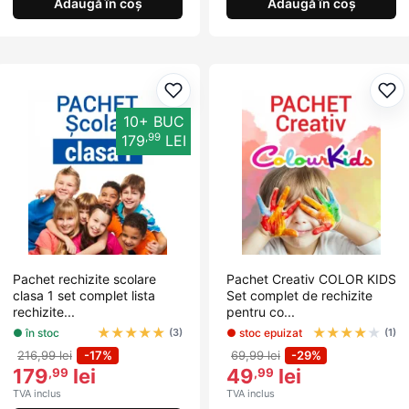
Adaugă în coș
Adaugă în coș
Adaugă la favorite
Ada
10+ BUC
,99
179
LEI
Pachet rechizite scolare
Pachet Creativ COLOR KIDS
clasa 1 set complet lista
Set complet de rechizite
rechizite...
pentru co...
★
★
★
★
★
★
★
★
★
★
● în stoc
● stoc epuizat
(3)
(1)
216,99 lei
-17%
69,99 lei
-29%
179
lei
49
lei
,99
,99
TVA inclus
TVA inclus