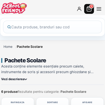
0
Home
Pachete Scolare
Pachete Scolare
Acesta conține elemente esențiale precum caiete,
instrumente de scris și accesorii precum ghiozdane și
penare. Cu aceste produse, copiii vor fi pregătiți să
Vezi descrierea
&icirc;nvețe și să &icirc;și țină &icirc;n ordine materialele
scolare. Designurile disponibile variază de la modele pentru
6 produse
Rezultate pentru categorie:
Pachete Scolare
fete și băieți, astfel &icirc;nc&acirc;t să poată fi găsite opțiuni
pentru toți elevii. Investește &icirc;n un pachet scolar complet
RAFINEAZA
SORTARE
AFISARE