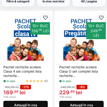
și asigură-te că copilul tău este pregătit pentru anul școlar!
Filtre & categorii
In stoc mai intai
40 / pagina
Adaugă la favorite
Ada
10+ BUC
10+ BUC
,36
,99
156
LEI
249
LEI
Pachet rechizite scolare
Pachet rechizite scolare
Clasa 4 set complet lista
Clasa O set complet lista
rechizite...
rechizite...
★
★
★
★
★
● în stoc
● în stoc
(2)
189,99 lei
-11%
249,99 lei
-8%
169
lei
229
lei
,99
,99
TVA inclus
TVA inclus
Adaugă în coș
Adaugă în coș