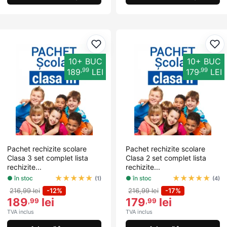
Adaugă la favorite
Ada
10+ BUC
10+ BUC
,99
,99
189
LEI
179
LEI
Pachet rechizite scolare
Pachet rechizite scolare
Clasa 3 set complet lista
Clasa 2 set complet lista
rechizite...
rechizite...
★
★
★
★
★
★
★
★
★
★
● în stoc
● în stoc
(1)
(4)
216,99 lei
-12%
216,99 lei
-17%
189
lei
179
lei
,99
,99
TVA inclus
TVA inclus