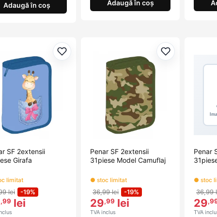
Adaugă în coș
A
Adaugă în coș
Adaugă la favorite
Adaugă la fav
r SF 2extensii
Penar SF 2extensii
Penar S
ese Girafa
31piese Model Camuflaj
31pies
c limitat
● stoc limitat
● stoc l
99 lei
-19%
36,99 lei
-19%
36,99 l
9
lei
29
lei
29
,99
,99
,9
nclus
TVA inclus
TVA inclu