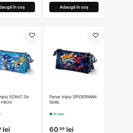
daugă în coș
Adaugă în coș
orite
Adaugă la favorite
Adaugă la favori
triplu SONIC Go
Penar triplu SPIDERMAN
3x8cm
Skills
c
● în stoc
lei
60
lei
9
,99