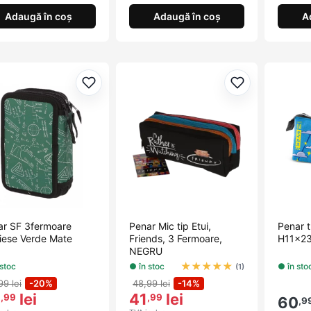
Adaugă în coș
Adaugă în coș
A
Adaugă la favorite
Adaugă la fav
ar SF 3fermoare
Penar Mic tip Etui,
Penar 
iese Verde Mate
Friends, 3 Fermoare,
H11x2
NEGRU
★
★
★
★
★
 stoc
● în stoc
● în sto
(1)
99 lei
-20%
48,99 lei
-14%
0
lei
41
lei
,99
,99
60
,9