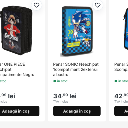
Adaugă la favorite
Adaugă la fav
ar ONE PIECE
Penar SONIC Neechipat
Penar 
chipat
1compatiment 2extensii
3compa
mpatimente Negru
albastru
 stoc
● în stoc
● în sto
2
lei
34
lei
42
,99
,99
,9
nclus
TVA inclus
TVA inclu
Adaugă în coș
Adaugă în coș
A