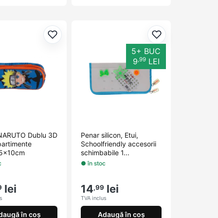
orite
Adaugă la favorite
Adaugă la favori
5+ BUC
,99
9
LEI
NARUTO Dublu 3D
Penar silicon, Etui,
artimente
Schoolfriendly accesorii
5x10cm
schimbabile 1...
c
● în stoc
lei
14
lei
9
,99
s
TVA inclus
daugă în coș
Adaugă în coș