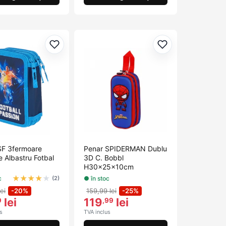
orite
Adaugă la favorite
Adaugă la favori
SF 3fermoare
Penar SPIDERMAN Dublu
 Albastru Fotbal
3D C. Bobbl
H30x25x10cm
★
★
★
★
★
c
● în stoc
(2)
ei
-20%
159,99 lei
-25%
lei
119
lei
9
,99
s
TVA inclus