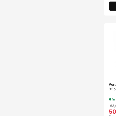
Pen
33p
● în
63,
5