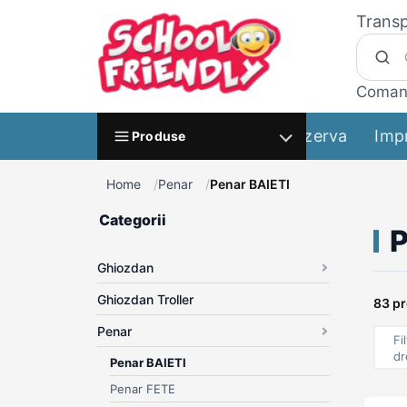
Transp
Coman
Rezerva
Imp
Produse
Home
Penar
Penar BAIETI
Categorii
P
Ghiozdan
Ghiozdan Troller
83 p
Penar
Fi
dr
Penar BAIETI
Penar FETE