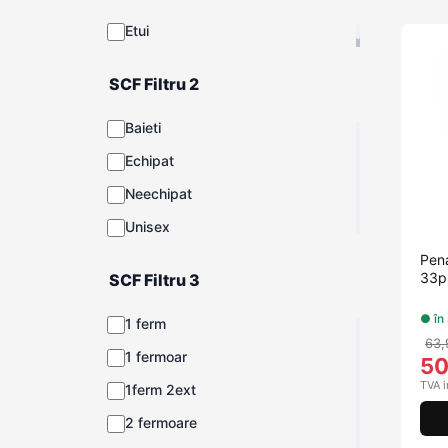
Etui
SCF Filtru 2
Baieti
Echipat
Neechipat
Unisex
Pen
33p
SCF Filtru 3
● în
1 ferm
63,
1 fermoar
5
TVA i
1ferm 2ext
2 fermoare