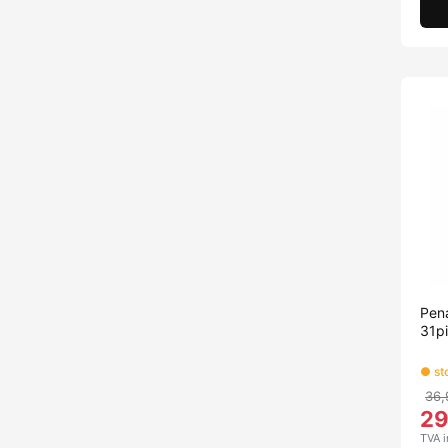
Pena
31pi
● sto
36,
2
TVA i