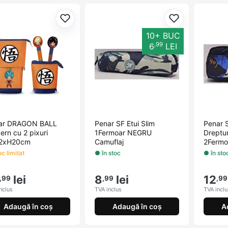
Adaugă la favorite
Adaugă la fav
10+ BUC
,99
6
LEI
ar DRAGON BALL
Penar SF Etui Slim
Penar S
rn cu 2 pixuri
1Fermoar NEGRU
Dreptu
2xH20cm
Camuflaj
2Ferm
Camufl
c limitat
● în stoc
● în sto
lei
8
lei
12
,99
,99
,99
nclus
TVA inclus
TVA inclu
Adaugă în coș
Adaugă în coș
A