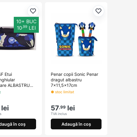
orite
Adaugă la favorite
Adaugă la favori
10+ BUC
,99
10
LEI
F Etui
Penar copii Sonic Penar
nghiular
dragut albastru
oare ALBASTRU
7x11,5x17cm
aj
c
● stoc limitat
lei
57
lei
,99
s
TVA inclus
daugă în coș
Adaugă în coș