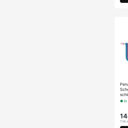
Pena
Scho
schi
● în
14
TVA i