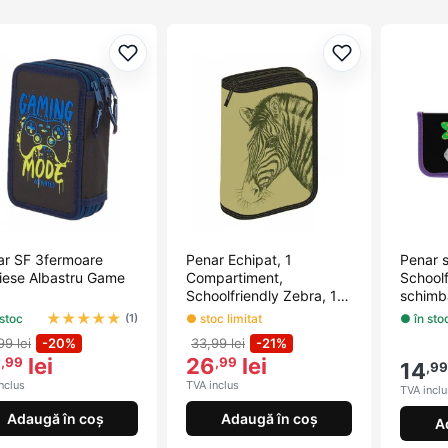
Adaugă la favorite
Adaugă la fav
ar SF 3fermoare
Penar Echipat, 1
Penar si
iese Albastru Game
Compartiment,
Schoolf
Schoolfriendly Zebra, 1
schimba
Fermo...
★
★
★
★
★
 stoc
● stoc limitat
● în sto
(1)
99 lei
-20%
33,99 lei
-21%
0
lei
26
lei
,99
,99
14
,99
nclus
TVA inclus
TVA inclu
Adaugă în coș
Adaugă în coș
A