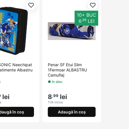
orite
Adaugă la favorite
Adaugă la favori
10+ BUC
,99
6
LEI
SONIC Neechipat
Penar SF Etui Slim
timente Albastru
1Fermoar ALBASTRU
Camuflaj
c
● în stoc
lei
8
lei
9
,99
s
TVA inclus
daugă în coș
Adaugă în coș