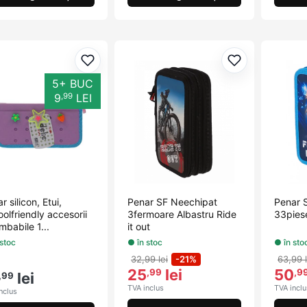
Adaugă la favorite
Adaugă la fav
5+ BUC
,99
9
LEI
r silicon, Etui,
Penar SF Neechipat
Penar 
olfriendly accesorii
3fermoare Albastru Ride
33piese
mbabile 1...
it out
 stoc
● în stoc
● în sto
32,99 lei
-21%
63,99 l
25
lei
50
,99
,9
lei
,99
TVA inclus
TVA inclu
nclus