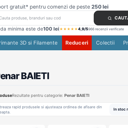
ort gratuit* pentru comenzi de peste
250 lei
CAUT
da minima este de
100 lei
4,9/5
★
★
★
★
★
966 recenzii verificate
rimante 3D si Filamente
Reduceri
Colectii
P
enar BAIETI
roduse
Rezultate pentru categorie:
Penar BAIETI
ltreaza rapid produsele si ajusteaza ordinea de afisare din
eapta.