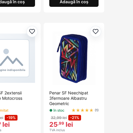
daugă în coș
Adaugă în coș
orite
Adaugă la favorite
Adaugă la favori
F 2extensii
Penar SF Neechipat
e Motocross
3fermoare Albastru
Geometric
★
★
★
★
★
imitat
● în stoc
(1)
ei
-19%
32,99 lei
-21%
lei
25
lei
9
,99
s
TVA inclus