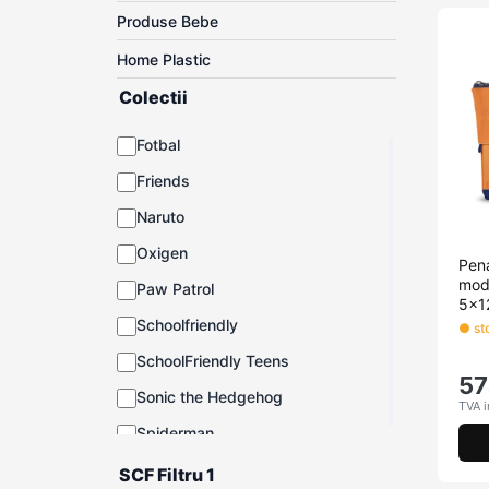
Produse Bebe
Home Plastic
Colectii
Fotbal
Friends
Naruto
Oxigen
Pen
mode
Paw Patrol
5x1
Schoolfriendly
● sto
SchoolFriendly Teens
57
Sonic the Hedgehog
TVA i
Spiderman
Unicorn
SCF Filtru 1