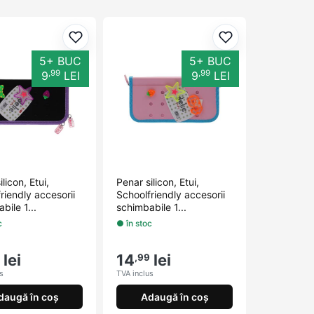
orite
Adaugă la favorite
Adaugă la favori
5+ BUC
5+ BUC
,99
,99
9
LEI
9
LEI
licon, Etui,
Penar silicon, Etui,
riendly accesorii
Schoolfriendly accesorii
bile 1...
schimbabile 1...
c
● în stoc
lei
14
lei
,99
s
TVA inclus
daugă în coș
Adaugă în coș