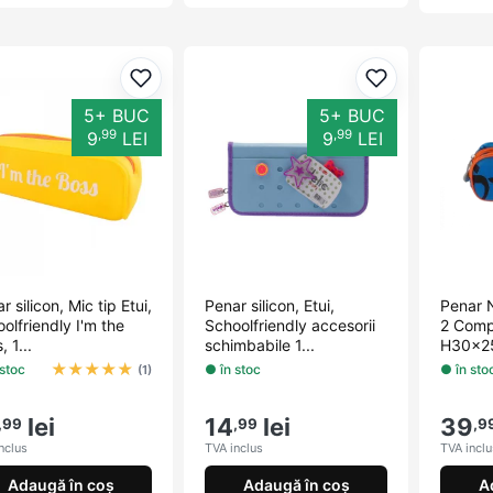
Adaugă la favorite
Adaugă la fav
5+ BUC
5+ BUC
,99
,99
9
LEI
9
LEI
r silicon, Mic tip Etui,
Penar silicon, Etui,
Penar 
olfriendly I'm the
Schoolfriendly accesorii
2 Comp
, 1...
schimbabile 1...
H30x2
★
★
★
★
★
 stoc
● în stoc
● în sto
(1)
lei
14
lei
39
,99
,99
,9
nclus
TVA inclus
TVA inclu
Adaugă în coș
Adaugă în coș
A