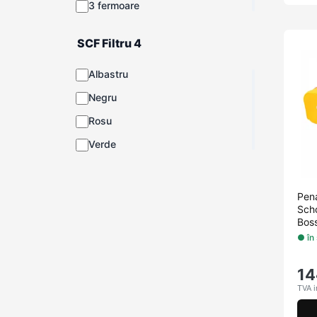
3 fermoare
SCF Filtru 4
Albastru
Negru
Rosu
Verde
Pena
Scho
Boss
● în
14
TVA i