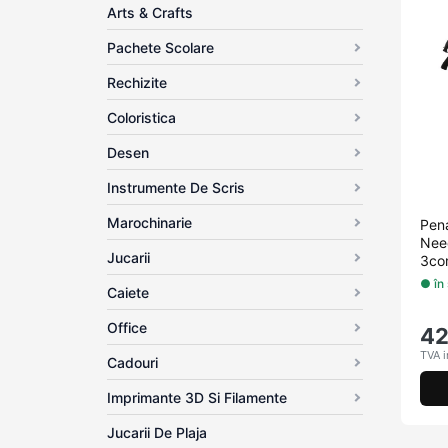
Arts & Crafts
Pachete Scolare
Rechizite
Coloristica
Desen
Instrumente De Scris
Marochinarie
Pen
Nee
Jucarii
3co
● în
Caiete
Office
4
TVA i
Cadouri
Imprimante 3D Si Filamente
Jucarii De Plaja