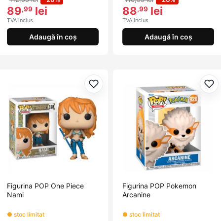
89
lei
88
lei
,99
,99
TVA inclus
TVA inclus
Adaugă în coș
Adaugă în coș
Adaugă la favorite
Ada
Figurina POP One Piece
Figurina POP Pokemon
Nami
Arcanine
● stoc limitat
● stoc limitat