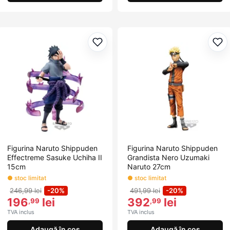
Adaugă la favorite
Ada
Figurina Naruto Shippuden
Figurina Naruto Shippuden
Effectreme Sasuke Uchiha II
Grandista Nero Uzumaki
15cm
Naruto 27cm
● stoc limitat
● stoc limitat
246,99 lei
-20%
491,99 lei
-20%
196
lei
392
lei
,99
,99
TVA inclus
TVA inclus
Adaugă în coș
Adaugă în coș