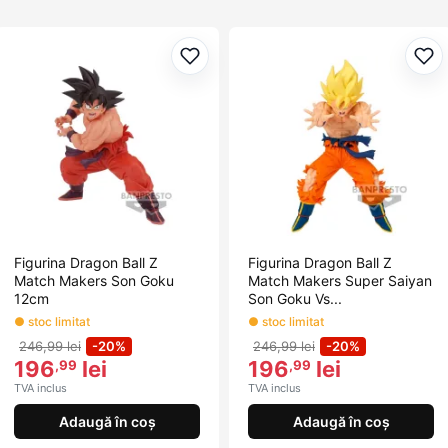
Adaugă la favorite
Ada
Figurina Dragon Ball Z
Figurina Dragon Ball Z
Match Makers Son Goku
Match Makers Super Saiyan
12cm
Son Goku Vs...
● stoc limitat
● stoc limitat
246,99 lei
-20%
246,99 lei
-20%
196
lei
196
lei
,99
,99
TVA inclus
TVA inclus
Adaugă în coș
Adaugă în coș