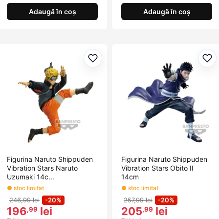
Adaugă în coș
Adaugă în coș
Adaugă la favorite
Ada
Figurina Naruto Shippuden
Figurina Naruto Shippuden
Vibration Stars Naruto
Vibration Stars Obito II
Uzumaki 14c...
14cm
● stoc limitat
● stoc limitat
246,99 lei
-20%
257,99 lei
-20%
196
lei
205
lei
,99
,99