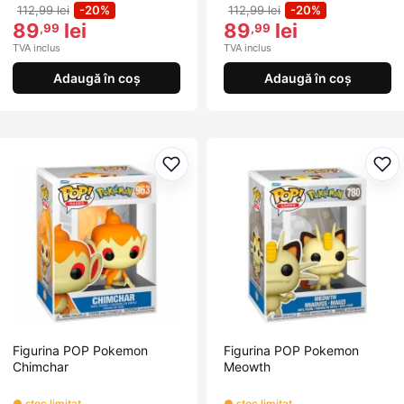
112,99 lei
-20%
112,99 lei
-20%
89
lei
89
lei
,99
,99
TVA inclus
TVA inclus
Adaugă în coș
Adaugă în coș
Adaugă la favorite
Ada
Figurina POP Pokemon
Figurina POP Pokemon
Chimchar
Meowth
● stoc limitat
● stoc limitat