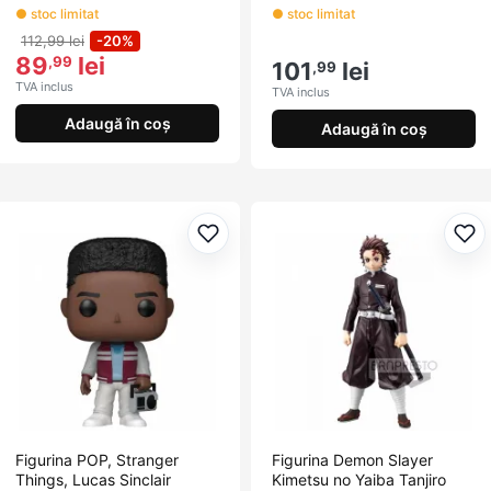
● stoc limitat
● stoc limitat
112,99 lei
-20%
89
lei
,99
101
lei
,99
TVA inclus
TVA inclus
Adaugă în coș
Adaugă în coș
Adaugă la favorite
Ada
Figurina POP, Stranger
Figurina Demon Slayer
Things, Lucas Sinclair
Kimetsu no Yaiba Tanjiro