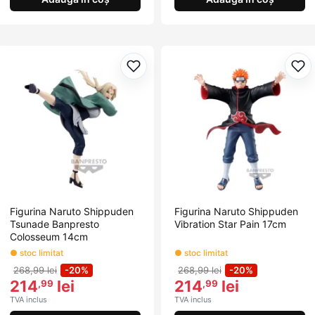
Adaugă la favorite
Ada
Figurina Naruto Shippuden
Figurina Naruto Shippuden
Tsunade Banpresto
Vibration Star Pain 17cm
Colosseum 14cm
● stoc limitat
● stoc limitat
268,99 lei
-20%
268,99 lei
-20%
214
lei
214
lei
,99
,99
TVA inclus
TVA inclus