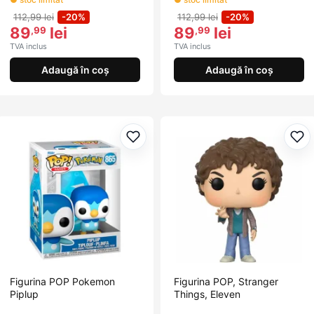
112,99 lei
-20%
112,99 lei
-20%
89
lei
89
lei
,99
,99
TVA inclus
TVA inclus
Adaugă în coș
Adaugă în coș
Adaugă la favorite
Ada
Figurina POP Pokemon
Figurina POP, Stranger
Piplup
Things, Eleven