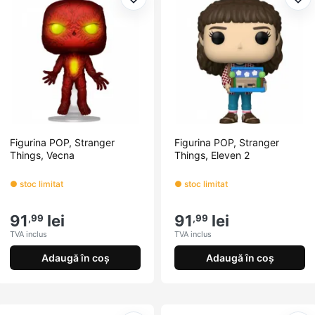
Adaugă la favorite
Ada
Figurina POP, Stranger
Figurina POP, Stranger
Things, Vecna
Things, Eleven 2
● stoc limitat
● stoc limitat
91
lei
91
lei
,99
,99
TVA inclus
TVA inclus
Adaugă în coș
Adaugă în coș