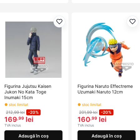
Adaugă la favorite
Ada
Figurina Jujutsu Kaisen
Figurina Naruto Effectreme
Jukon No Kata Toge
Uzumaki Naruto 12cm
Inumaki 15cm
● stoc limitat
● stoc limitat
212,99 lei
-20%
201,99 lei
-20%
169
lei
160
lei
,99
,99
TVA inclus
TVA inclus
Adaugă în coș
Adaugă în coș