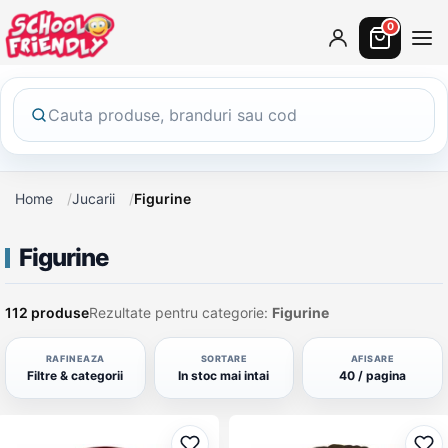
0
Home
Jucarii
Figurine
Figurine
112 produse
Rezultate pentru categorie:
Figurine
RAFINEAZA
SORTARE
AFISARE
Filtre & categorii
In stoc mai intai
40 / pagina