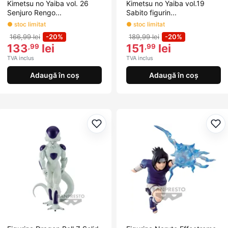
Kimetsu no Yaiba vol. 26
Kimetsu no Yaiba vol.19
Senjuro Rengo...
Sabito figurin...
● stoc limitat
● stoc limitat
166,99 lei
-20%
189,99 lei
-20%
133
lei
151
lei
,99
,99
TVA inclus
TVA inclus
Adaugă în coș
Adaugă în coș
Adaugă la favorite
Ada