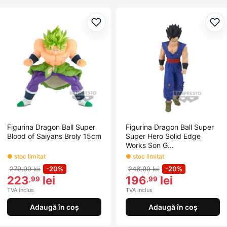
Adaugă la favorite
Ada
Figurina Dragon Ball Super
Figurina Dragon Ball Super
Blood of Saiyans Broly 15cm
Super Hero Solid Edge
Works Son G...
● stoc limitat
● stoc limitat
279,99 lei
-20%
246,99 lei
-20%
223
lei
196
lei
,99
,99
TVA inclus
TVA inclus
Adaugă în coș
Adaugă în coș