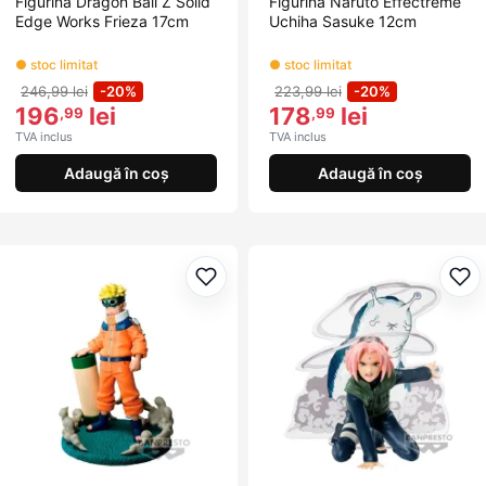
Figurina Dragon Ball Z Solid
Figurina Naruto Effectreme
Edge Works Frieza 17cm
Uchiha Sasuke 12cm
● stoc limitat
● stoc limitat
246,99 lei
-20%
223,99 lei
-20%
196
lei
178
lei
,99
,99
TVA inclus
TVA inclus
Adaugă în coș
Adaugă în coș
Adaugă la favorite
Ada