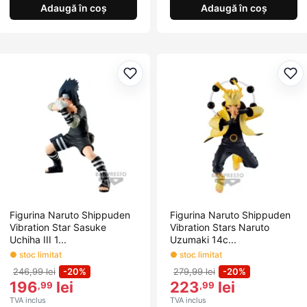
Adaugă în coș
Adaugă în coș
Adaugă la favorite
Ada
Figurina Naruto Shippuden
Figurina Naruto Shippuden
Vibration Star Sasuke
Vibration Stars Naruto
Uchiha III 1...
Uzumaki 14c...
● stoc limitat
● stoc limitat
246,99 lei
-20%
279,99 lei
-20%
196
lei
223
lei
,99
,99
TVA inclus
TVA inclus