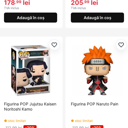
178
lei
205
lei
,99
,99
TVA inclus
TVA inclus
Adaugă în coș
Adaugă în coș
Adaugă la favorite
Ada
Figurina POP Jujutsu Kaisen
Figurina POP Naruto Pain
Noritoshi Kamo
● stoc limitat
● stoc limitat
112,99 lei
-20%
110,99 lei
-20%