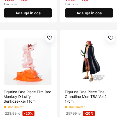
TVA inclus
TVA inclus
Adaugă în coș
Adaugă în coș
Adaugă la favorite
Ada
Figurina One Piece Film Red
Figurina One Piece The
Monkey D Luffy
Grandline Men TBA Vol.2
Senkozekkei 11cm
17cm
● stoc limitat
● stoc limitat
223,99 lei
-20%
257,99 lei
-20%