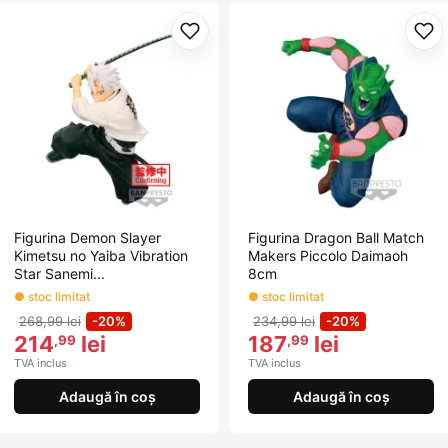
Adaugă la favorite
Ada
Figurina Demon Slayer
Figurina Dragon Ball Match
Kimetsu no Yaiba Vibration
Makers Piccolo Daimaoh
Star Sanemi...
8cm
● stoc limitat
● stoc limitat
268,99 lei
-20%
234,99 lei
-20%
214
lei
187
lei
,99
,99
TVA inclus
TVA inclus
Adaugă în coș
Adaugă în coș