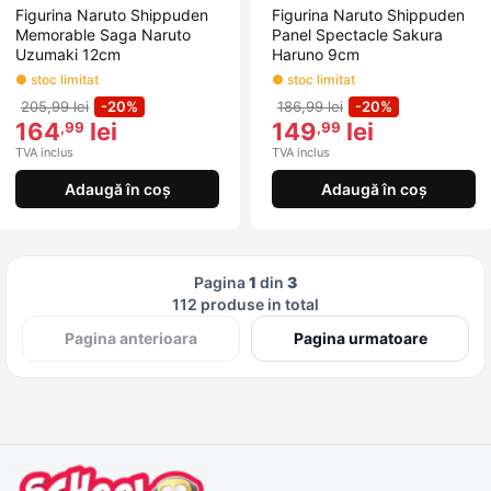
Figurina Naruto Shippuden
Figurina Naruto Shippuden
Memorable Saga Naruto
Panel Spectacle Sakura
Uzumaki 12cm
Haruno 9cm
● stoc limitat
● stoc limitat
205,99 lei
-20%
186,99 lei
-20%
164
lei
149
lei
,99
,99
TVA inclus
TVA inclus
Adaugă în coș
Adaugă în coș
Pagina
1
din
3
112 produse in total
Pagina anterioara
Pagina urmatoare