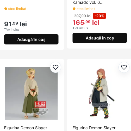
Kamado vol. 6...
● stoc limitat
● stoc limitat
207,99 lei
-20%
165
lei
,99
91
lei
,99
TVA inclus
TVA inclus
Adaugă în coș
Adaugă în coș
Adaugă la favorite
Ada
Figurina Demon Slayer
Figurina Demon Slayer