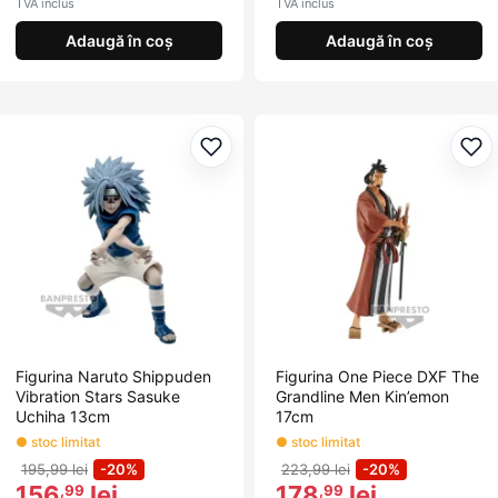
TVA inclus
TVA inclus
Adaugă în coș
Adaugă în coș
Adaugă la favorite
Ada
Figurina Naruto Shippuden
Figurina One Piece DXF The
Vibration Stars Sasuke
Grandline Men Kin’emon
Uchiha 13cm
17cm
● stoc limitat
● stoc limitat
195,99 lei
-20%
223,99 lei
-20%
156
lei
178
lei
,99
,99