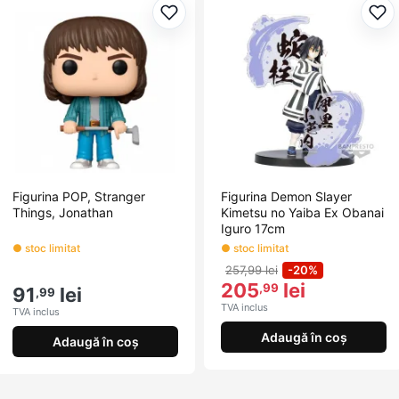
Adaugă la favorite
Ada
Figurina POP, Stranger
Figurina Demon Slayer
Things, Jonathan
Kimetsu no Yaiba Ex Obanai
Iguro 17cm
● stoc limitat
● stoc limitat
257,99 lei
-20%
205
lei
,99
91
lei
,99
TVA inclus
TVA inclus
Adaugă în coș
Adaugă în coș