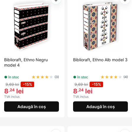
Adaugă la favorite
Ada
Biblioraft, Ethno Negru
Biblioraft, Ethno Alb model 3
model 4
★
★
★
★
★
★
★
★
★
★
● în stoc
● în stoc
(3)
(4)
9,69 lei
-15%
9,69 lei
-15%
8
lei
8
lei
,24
,24
TVA inclus
TVA inclus
Adaugă în coș
Adaugă în coș