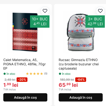
Adaugă la favorite
Ada
10+ BUC
3+ BUC
,45
,99
4
LEI
42
LEI
Caiet Matematica, A5,
Rucsac Gimnaziu ETHNO
PIGNA ETHNO, 48file, 70gr
(cu broderie buzunar chei
EP
captuseala)
★
★
★
★
★
● în stoc
● în stoc
(1)
2,49 lei
-20%
180,99 lei
-64%
1
lei
65
lei
,99
,99
TVA inclus
TVA inclus
Adaugă în coș
Adaugă în coș