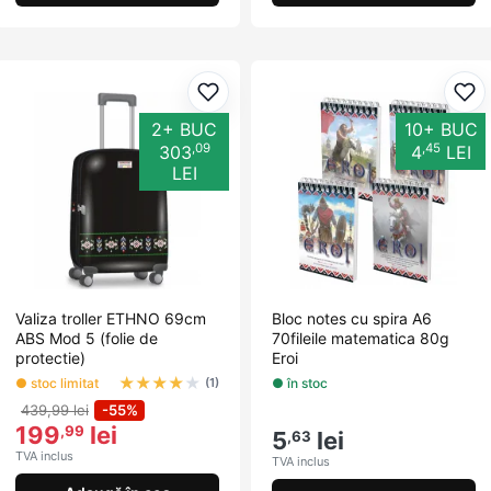
Adaugă la favorite
Ada
2+ BUC
10+ BUC
,09
,45
303
4
LEI
LEI
Valiza troller ETHNO 69cm
Bloc notes cu spira A6
ABS Mod 5 (folie de
70fileile matematica 80g
protectie)
Eroi
★
★
★
★
★
● stoc limitat
● în stoc
(1)
439,99 lei
-55%
199
lei
,99
5
lei
,63
TVA inclus
TVA inclus