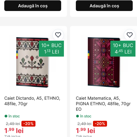
Adaugă în coș
Adaugă în coș
Adaugă la favorite
Ada
10+ BUC
10+ BUC
,13
,45
1
LEI
4
LEI
Caiet Dictando, A5, ETHNO,
Caiet Matematica, A5,
48file, 70gr
PIGNA ETHNO, 48file, 70gr
EO
● în stoc
● în stoc
2,49 lei
-20%
2,49 lei
-20%
1
lei
1
lei
,99
,99
TVA inclus
TVA inclus