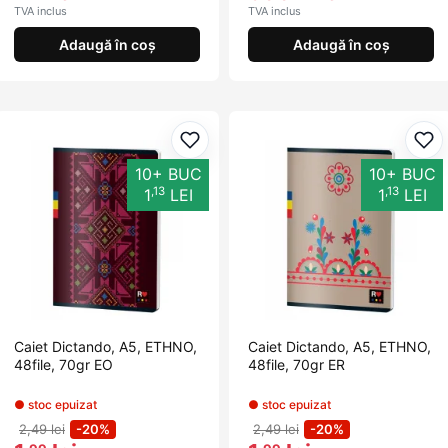
TVA inclus
TVA inclus
Adaugă în coș
Adaugă în coș
Adaugă la favorite
Ada
10+ BUC
10+ BUC
,13
,13
1
LEI
1
LEI
Caiet Dictando, A5, ETHNO,
Caiet Dictando, A5, ETHNO,
48file, 70gr EO
48file, 70gr ER
● stoc epuizat
● stoc epuizat
2,49 lei
-20%
2,49 lei
-20%