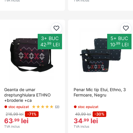
TVA inclus
TVA inclus
Adaugă la favorite
Ada
3+ BUC
5+ BUC
,99
,99
42
LEI
10
LEI
Geanta de umar
Penar Mic tip Etui, Ethno, 3
dreptunghiulara ETHNO
Fermoare, Negru
+broderie +ca
★
★
★
★
★
● stoc epuizat
● stoc epuizat
(2)
216,99 lei
-71%
49,99 lei
-30%
63
lei
34
lei
,99
,99
TVA inclus
TVA inclus