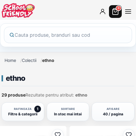
0
Home
Colectii
ethno
ethno
29 produse
Rezultate pentru atribut:
ethno
1
RAFINEAZA
SORTARE
AFISARE
Filtre & categorii
In stoc mai intai
40 / pagina