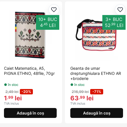
Adaugă la favorite
Ada
10+ BUC
3+ BUC
,45
,99
4
LEI
52
LEI
Caiet Matematica, A5,
Geanta de umar
PIGNA ETHNO, 48file, 70gr
dreptunghiulara ETHNO AR
+broderie
● în stoc
● în stoc
2,49 lei
-20%
216,99 lei
-71%
1
lei
63
lei
,99
,99
TVA inclus
TVA inclus
Adaugă în coș
Adaugă în coș