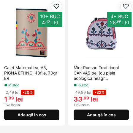
Adaugă la favorite
Ada
10+ BUC
4+ BUC
,45
,99
4
LEI
26
LEI
Caiet Matematica, A5,
Mini-Rucsac Traditional
PIGNA ETHNO, 48file, 70gr
CANVAS bej (cu piele
ER
ecologica neagr...
● în stoc
● în stoc
2,49 lei
-20%
49,99 lei
-32%
1
lei
33
lei
,99
,99
TVA inclus
TVA inclus
Adaugă în coș
Adaugă în coș