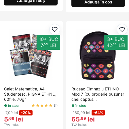
Adaugă în coș
Adaugă în coș
Adaugă la favorite
Ada
10+ BUC
3+ BUC
,59
,99
7
LEI
42
LEI
Caiet Matematica, A4
Rucsac Gimnaziu ETHNO
Studentesc, PIGNA ETHNO,
Mod 7 (cu broderie buzunar
60file, 70gr
chei captus...
★
★
★
★
★
● în stoc
● în stoc
(1)
7,09 lei
-20%
180,99 lei
-64%
5
lei
65
lei
,69
,99
TVA inclus
TVA inclus