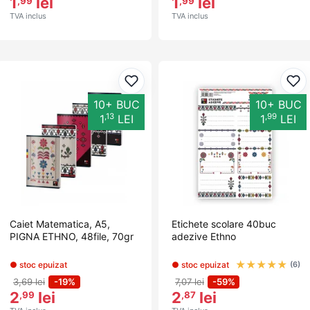
1
lei
1
lei
,99
,99
TVA inclus
TVA inclus
Adaugă la favorite
Ada
10+ BUC
10+ BUC
,13
,99
1
LEI
1
LEI
Caiet Matematica, A5,
Etichete scolare 40buc
PIGNA ETHNO, 48file, 70gr
adezive Ethno
★
★
★
★
★
● stoc epuizat
● stoc epuizat
(6)
3,69 lei
-19%
7,07 lei
-59%
2
lei
2
lei
,99
,87