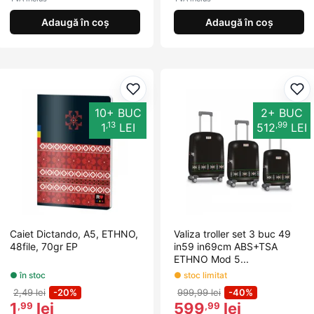
Adaugă în coș
Adaugă în coș
Adaugă la favorite
Ada
10+ BUC
2+ BUC
,13
,99
1
LEI
512
LEI
Caiet Dictando, A5, ETHNO,
Valiza troller set 3 buc 49
48file, 70gr EP
in59 in69cm ABS+TSA
ETHNO Mod 5...
● în stoc
● stoc limitat
2,49 lei
-20%
999,99 lei
-40%
1
lei
599
lei
,99
,99