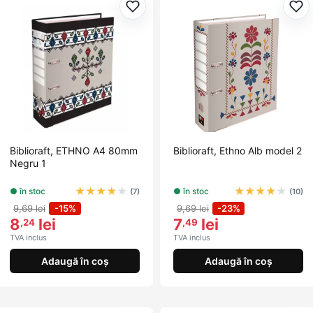
Adaugă la favorite
Ada
Biblioraft, ETHNO A4 80mm
Biblioraft, Ethno Alb model 2
Negru 1
★
★
★
★
★
★
★
★
★
★
● în stoc
● în stoc
(7)
(10)
9,69 lei
-15%
9,69 lei
-23%
8
lei
7
lei
,24
,49
TVA inclus
TVA inclus
Adaugă în coș
Adaugă în coș