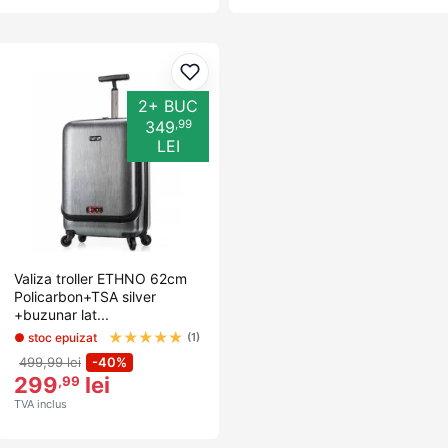
Adaugă la favorite
2+ BUC
,99
349
LEI
Valiza troller ETHNO 62cm
Policarbon+TSA silver
+buzunar lat...
★
★
★
★
★
● stoc epuizat
(1)
499,99 lei
-40%
299
lei
,99
TVA inclus