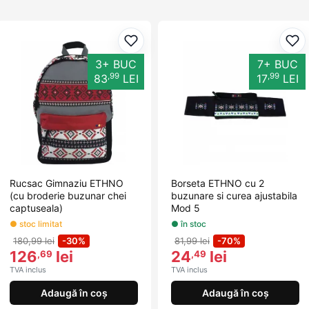
Adaugă la favorite
Ada
3+ BUC
7+ BUC
,99
,99
83
LEI
17
LEI
Rucsac Gimnaziu ETHNO
Borseta ETHNO cu 2
(cu broderie buzunar chei
buzunare si curea ajustabila
captuseala)
Mod 5
● stoc limitat
● în stoc
180,99 lei
-30%
81,99 lei
-70%
126
lei
24
lei
,69
,49
TVA inclus
TVA inclus
Adaugă în coș
Adaugă în coș