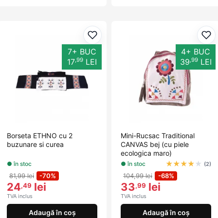
Adaugă la favorite
Ada
7+ BUC
4+ BUC
,99
,99
17
LEI
39
LEI
Borseta ETHNO cu 2
Mini-Rucsac Traditional
buzunare si curea
CANVAS bej (cu piele
ecologica maro)
★
★
★
★
★
● în stoc
● în stoc
(2)
81,99 lei
-70%
104,99 lei
-68%
24
lei
33
lei
,49
,99
TVA inclus
TVA inclus
Adaugă în coș
Adaugă în coș