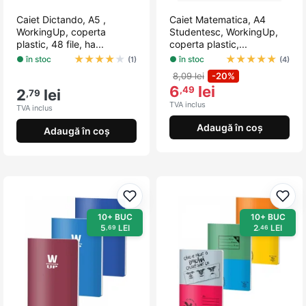
Caiet Dictando, A5 ,
Caiet Matematica, A4
WorkingUp, coperta
Studentesc, WorkingUp,
plastic, 48 file, ha...
coperta plastic,...
★
★
★
★
★
★
★
★
★
★
● în stoc
● în stoc
(1)
(4)
8,09 lei
-20%
6
lei
,49
2
lei
,79
TVA inclus
TVA inclus
Adaugă în coș
Adaugă în coș
Adaugă la favorite
Adau
10+ BUC
10+ BUC
5
LEI
2
LEI
,69
,46