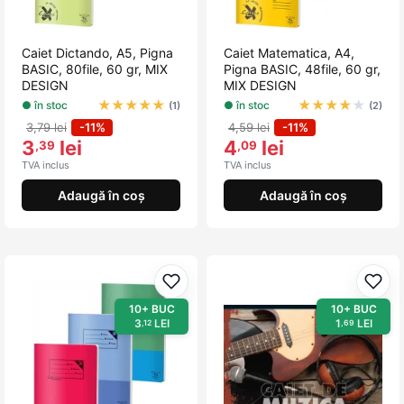
Caiet Dictando, A5, Pigna
Caiet Matematica, A4,
BASIC, 80file, 60 gr, MIX
Pigna BASIC, 48file, 60 gr,
DESIGN
MIX DESIGN
★
★
★
★
★
★
★
★
★
★
● în stoc
● în stoc
(1)
(2)
3,79 lei
-11%
4,59 lei
-11%
3
lei
4
lei
,39
,09
TVA inclus
TVA inclus
Adaugă în coș
Adaugă în coș
Adaugă la favorite
Adau
10+ BUC
10+ BUC
3
LEI
1
LEI
,12
,69