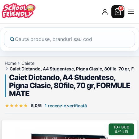
0
Home
Caiete
Caiet Dictando, A4 Studentesc, Pigna Clasic, 80file, 70 gr,
Caiet Dictando, A4 Studentesc,
Pigna Clasic, 80file, 70 gr, FORMULE
MATE
★
★
★
★
★
5,0/5
1 recenzie verificată
Galerie produs
10+ BUC
6
LEI
,40