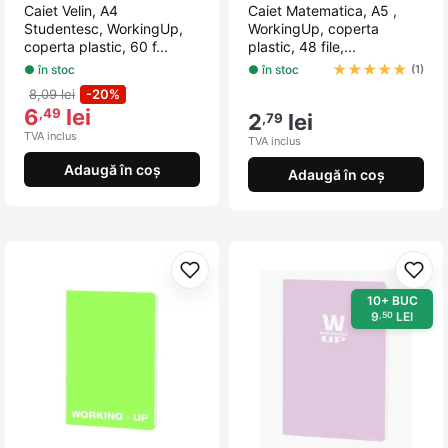
Caiet Velin, A4
Caiet Matematica, A5 ,
Studentesc, WorkingUp,
WorkingUp, coperta
coperta plastic, 60 f...
plastic, 48 file,...
★
★
★
★
★
● în stoc
● în stoc
(1)
8,09 lei
-20%
6
lei
,49
2
lei
,79
TVA inclus
TVA inclus
Adaugă în coș
Adaugă în coș
Adaugă la favorite
Adau
10+ BUC
9
LEI
,50