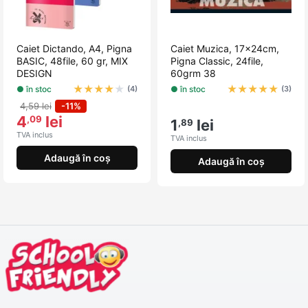
Caiet Dictando, A4, Pigna
Caiet Muzica, 17x24cm,
BASIC, 48file, 60 gr, MIX
Pigna Classic, 24file,
DESIGN
60grm 38
★
★
★
★
★
★
★
★
★
★
● în stoc
● în stoc
(4)
(3)
4,59 lei
-11%
4
lei
,09
1
lei
,89
TVA inclus
TVA inclus
Adaugă în coș
Adaugă în coș