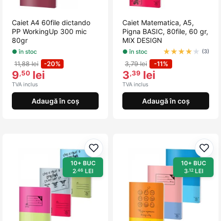
Caiet A4 60file dictando
Caiet Matematica, A5,
PP WorkingUp 300 mic
Pigna BASIC, 80file, 60 gr,
80gr
MIX DESIGN
★
★
★
★
★
● în stoc
● în stoc
(3)
11,88 lei
-20%
3,79 lei
-11%
9
lei
3
lei
,50
,39
TVA inclus
TVA inclus
Adaugă în coș
Adaugă în coș
Adaugă la favorite
Adau
10+ BUC
10+ BUC
2
LEI
3
LEI
,46
,12