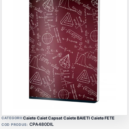
Detalii produs
Caiete
·
Caiet Capsat
·
Caiete BAIETI
·
Caiete FETE
CATEGORII:
CPA480DIL
COD PRODUS: