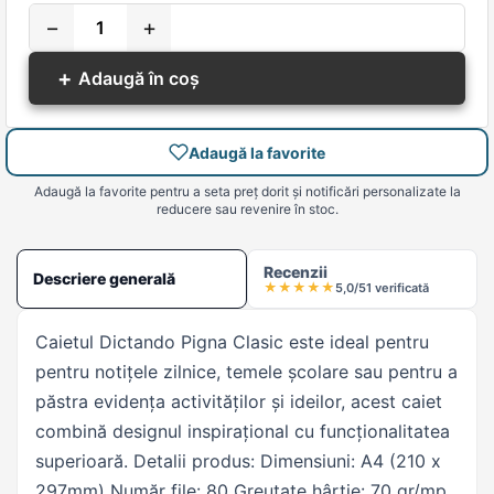
−
+
+
Adaugă în coș
Adaugă la favorite
Adaugă la favorite pentru a seta preț dorit și notificări personalizate la
reducere sau revenire în stoc.
Recenzii
Descriere generală
★
★
★
★
★
5,0/5
1 verificată
Caietul Dictando Pigna Clasic este ideal pentru
pentru notițele zilnice, temele școlare sau pentru a
păstra evidența activităților și ideilor, acest caiet
combină designul inspirațional cu funcționalitatea
superioară. Detalii produs: Dimensiuni: A4 (210 x
297mm) Număr file: 80 Greutate hârtie: 70 gr/mp