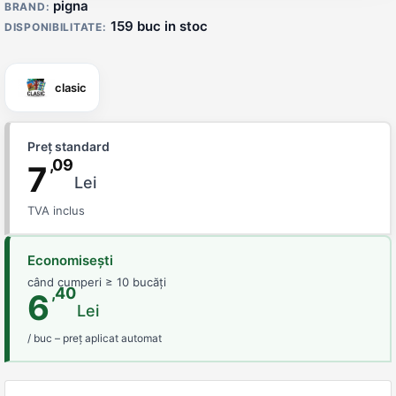
pigna
BRAND:
159 buc in stoc
DISPONIBILITATE:
clasic
Preț standard
,09
7
Lei
TVA inclus
Economisești
când cumperi ≥ 10 bucăți
,40
6
Lei
/ buc – preț aplicat automat