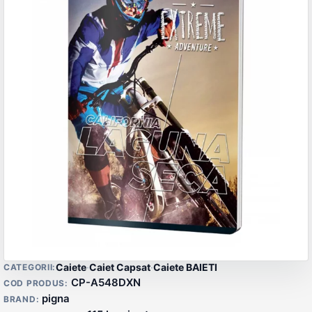
Detalii produs
Caiete
·
Caiet Capsat
·
Caiete BAIETI
CATEGORII:
CP-A548DXN
COD PRODUS:
pigna
BRAND: