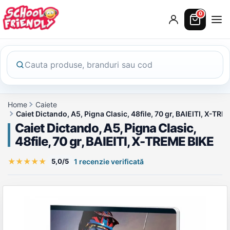
0
Home
Caiete
Caiet Dictando, A5, Pigna Clasic, 48file, 70 gr, BAIEITI, X-TR
Caiet Dictando, A5, Pigna Clasic,
48file, 70 gr, BAIEITI, X-TREME BIKE
★
★
★
★
★
5,0/5
1 recenzie verificată
Galerie produs