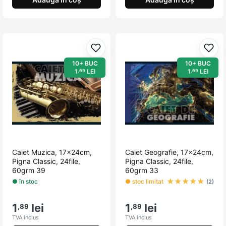
Adaugă la favorite
Adau
10+ BUC
10+ BUC
1
LEI
1
LEI
,69
,69
Caiet Muzica, 17x24cm,
Caiet Geografie, 17x24cm,
Pigna Classic, 24file,
Pigna Classic, 24file,
60grm 39
60grm 33
★
★
★
★
★
● în stoc
● stoc limitat
(2)
1
lei
1
lei
,89
,89
TVA inclus
TVA inclus