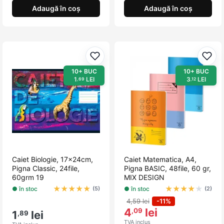
Adaugă în coș
Adaugă în coș
Adaugă la favorite
Adau
10+ BUC
10+ BUC
1
LEI
3
LEI
,69
,12
Caiet Biologie, 17x24cm,
Caiet Matematica, A4,
Pigna Classic, 24file,
Pigna BASIC, 48file, 60 gr,
60grm 19
MIX DESIGN
★
★
★
★
★
★
★
★
★
★
● în stoc
● în stoc
(5)
(2)
4,59 lei
-11%
4
lei
,09
1
lei
,89
TVA inclus