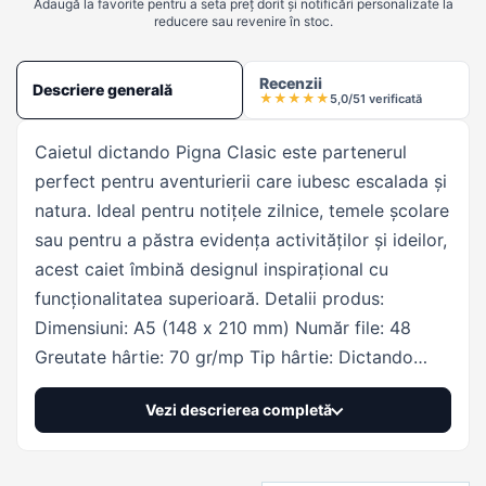
Adaugă la favorite pentru a seta preț dorit și notificări personalizate la
reducere sau revenire în stoc.
Recenzii
Descriere generală
★
★
★
★
★
5,0/5
1 verificată
Caietul dictando Pigna Clasic este partenerul
perfect pentru aventurierii care iubesc escalada și
natura. Ideal pentru notițele zilnice, temele școlare
sau pentru a păstra evidența activităților și ideilor,
acest caiet îmbină designul inspirațional cu
funcționalitatea superioară. Detalii produs:
Dimensiuni: A5 (148 x 210 mm) Număr file: 48
Greutate hârtie: 70 gr/mp Tip hârtie: Dictando
Copertă: Design inspirațional cu tematică "GO
Vezi descrierea completă
CLIMB" Producător: Pigna Caracteristici: Design
motivațional: Copertă vibrantă și inspirațională cu
imaginea unui cățărător pe o stâncă, perfectă