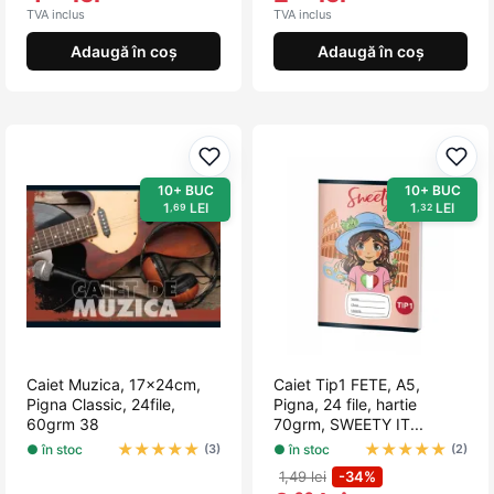
TVA inclus
TVA inclus
Adaugă în coș
Adaugă în coș
Adaugă la favorite
Adau
10+ BUC
10+ BUC
1
LEI
1
LEI
,69
,32
Caiet Muzica, 17x24cm,
Caiet Tip1 FETE, A5,
Pigna Classic, 24file,
Pigna, 24 file, hartie
60grm 38
70grm, SWEETY IT...
★
★
★
★
★
★
★
★
★
★
● în stoc
● în stoc
(3)
(2)
1,49 lei
-34%