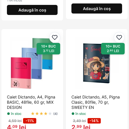
TVA inclus
Adaugă în coș
Adaugă în coș
Adaugă la favorite
Adau
10+ BUC
10+ BUC
3
LEI
2
LEI
,12
,80
Caiet Dictando, A4, Pigna
Caiet Dictando, A5, Pigna
BASIC, 48file, 60 gr, MIX
Clasic, 80file, 70 gr,
DESIGN
SWEETY EN
★
★
★
★
★
● în stoc
● în stoc
(4)
4,59 lei
-11%
3,49 lei
-14%
4
lei
2
lei
,09
,99