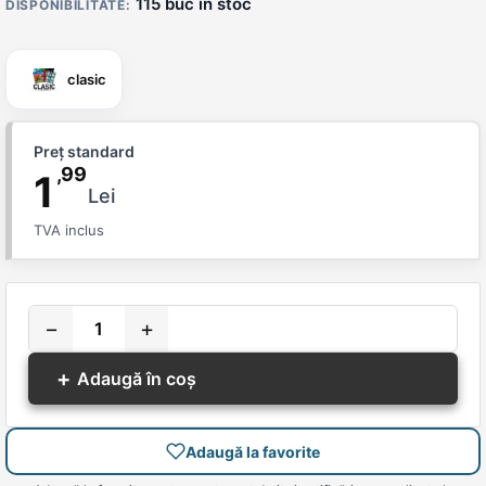
115 buc in stoc
DISPONIBILITATE:
clasic
Preț standard
,99
1
Lei
TVA inclus
−
+
+
Adaugă în coș
Adaugă la favorite