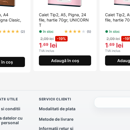
o, A4
Caiet Tip2, A5, Pigna, 24
Caiet Tip2, A
gna Clasic,
file, hartie 70gr, UNICORN
file, hartie 
.
T
★
★
★
★
★
★
★
★
★
★
● în stoc
● în stoc
(2)
(5)
2,09 lei
-19%
2,09 lei
-19
1
lei
1
lei
,69
,69
TVA inclus
TVA inclus
Adaugă în coș
Adaug
în coș
TII UTILE
SERVICII CLIENTI
si conditii
Modalitati de plata
a datelor cu
Metode de livrare
r personal
Informatii retur si