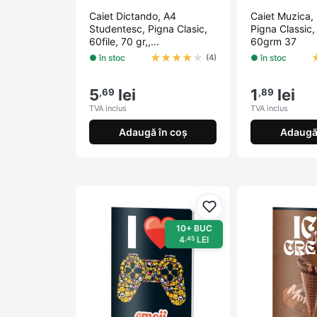
Caiet Dictando, A4
Caiet Muzica,
Studentesc, Pigna Clasic,
Pigna Classic, 
60file, 70 gr,,...
60grm 37
★
★
★
★
★
● în stoc
● în stoc
(4)
5
lei
1
lei
,69
,89
TVA inclus
TVA inclus
Adaugă în coș
Adaugă 
Adaugă la favorite
10+ BUC
4
LEI
,45