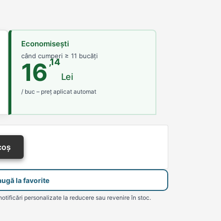
Economisești
când cumperi ≥ 11 bucăți
,14
16
Lei
/ buc – preț aplicat automat
coș
ugă la favorite
notificări personalizate la reducere sau revenire în stoc.