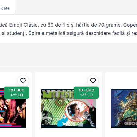
ficate
că Emoji Clasic, cu 80 de file și hârtie de 70 grame. Copert
și studenți. Spirala metalică asigură deschidere facilă și rezi
Adaugă la favorite
Adaugă la favorite
10+ BUC
10+ BUC
1
LEI
1
LEI
,69
,69