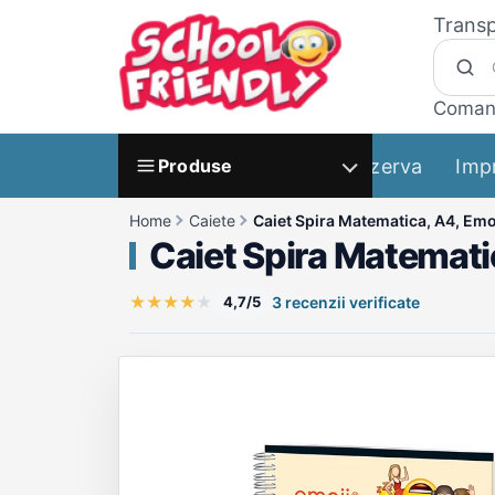
Transp
Coman
Rezerva
Imp
Produse
Home
Caiete
Caiet Spira Matematica, A4, Emoji
Caiet Spira Matematic
★
★
★
★
★
4,7/5
3 recenzii verificate
Galerie produs