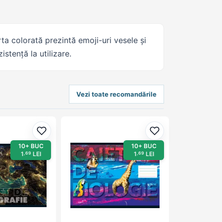
a colorată prezintă emoji-uri vesele și
stență la utilizare.
Vezi toate recomandările
Adaugă la favorite
Adaugă la favorit
10+ BUC
10+ BUC
1
LEI
1
LEI
,69
,69