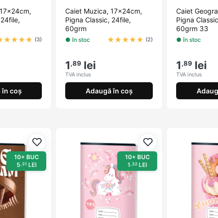
 17x24cm,
Caiet Muzica, 17x24cm,
Caiet Geogra
24file,
Pigna Classic, 24file,
Pigna Classic,
60grm
60grm 33
★
★
★
★
★
★
★
★
★
★
● în stoc
● în stoc
(3)
(2)
1
lei
1
lei
,89
,89
TVA inclus
TVA inclus
în coș
Adaugă în coș
Adaug
Adaugă la favorite
Adaugă la favorite
10+ BUC
10+ BUC
5
LEI
1
LEI
,31
,32