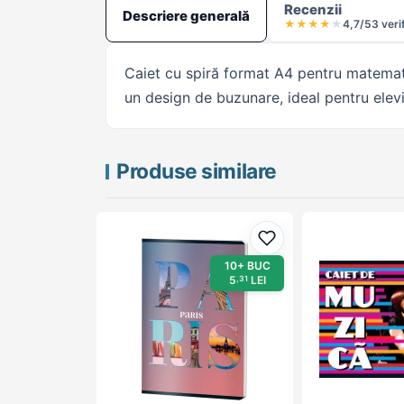
Recenzii
Descriere generală
★
★
★
★
★
4,7/5
3 veri
Caiet cu spiră format A4 pentru matemati
un design de buzunare, ideal pentru elevi 
Produse similare
Adaugă la favorite
10+ BUC
5
LEI
,31