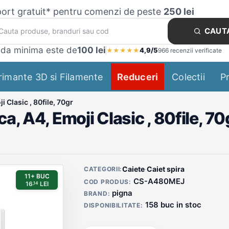
ort gratuit* pentru comenzi de peste
250 lei
CAUT
da minima este de
100 lei
4,9/5
★
★
★
★
★
966 recenzii verificate
rimante 3D si Filamente
Reduceri
Colectii
P
 Clasic , 80file, 70gr
a, A4, Emoji Clasic , 80file, 70
Detalii produs
Caiete
·
Caiet spira
CATEGORII:
11+ BUC
CS-A480MEJ
COD PRODUS:
16
LEI
,14
pigna
BRAND:
158 buc in stoc
DISPONIBILITATE: