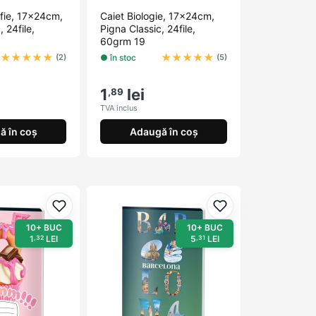
fie, 17x24cm,
Caiet Biologie, 17x24cm,
 24file,
Pigna Classic, 24file,
60grm 19
★
★
★
★
★
★
★
★
★
★
● în stoc
(2)
(5)
1
lei
,89
TVA inclus
ă în coș
Adaugă în coș
Adaugă la favorite
Adaugă la favorit
10+ BUC
10+ BUC
1
LEI
5
LEI
,32
,31