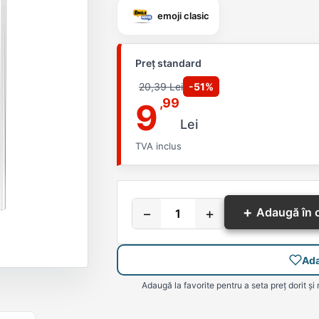
emoji clasic
Preț standard
20,39 Lei
-51%
,99
9
Lei
TVA inclus
+
−
+
Adaugă în 
Ada
Adaugă la favorite pentru a seta preț dorit și 