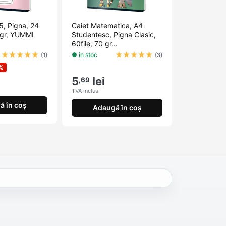
5, Pigna, 24
Caiet Matematica, A4
70gr, YUMMI
Studentesc, Pigna Clasic,
60file, 70 gr...
★
★
★
★
★
★
★
★
★
★
● în stoc
(1)
(3)
%
5
lei
,69
TVA inclus
ă în coș
Adaugă în coș