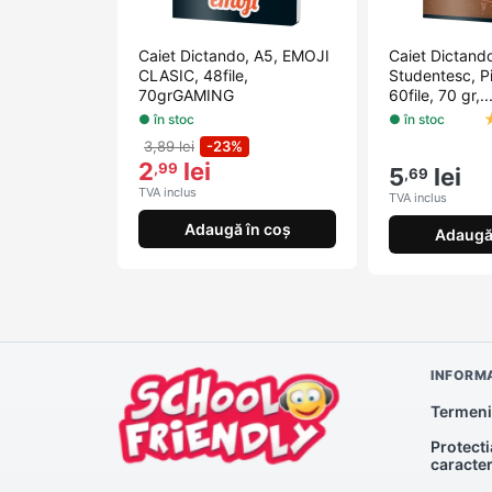
Caiet Dictando, A5, EMOJI
Caiet Dictand
CLASIC, 48file,
Studentesc, Pi
70grGAMING
60file, 70 gr,..
● în stoc
● în stoc
3,89 lei
-23%
2
lei
,99
5
lei
,69
TVA inclus
TVA inclus
Adaugă în coș
Adaugă 
INFORMA
Termeni 
Protecti
caracte