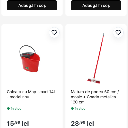
Adaugă în coș
Adaugă în coș
Adaugă la favorite
Adau
Galeata cu Mop smart 14L
Matura de podea 60 cm /
- model nou
moale + Coada metalica
120 cm
● în stoc
● în stoc
15
lei
28
lei
,99
,99