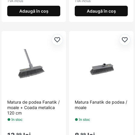
TVA inclus
TVA inclus
Adaugă în coș
Adaugă în coș
Adaugă la favorite
Adau
Matura de podea Fanatik /
Matura Fanatik de podea /
moale + Coada metalica
moale
120 cm
● în stoc
● în stoc
,99
,99