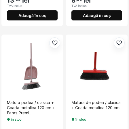
13
lei
8
lei
TVA inclus
TVA inclus
Adaugă în coș
Adaugă în coș
Adaugă la favorite
Adau
Matura podea / clasica +
Matura de podea / clasica
Coada metalica 120 cm +
+ Coada metalica 120 cm
Faras Premi...
● în stoc
● în stoc