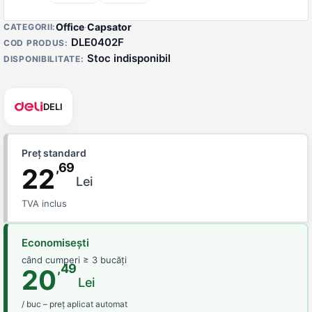
Detalii produs
Office
·
Capsator
CATEGORII:
DLE0402F
COD PRODUS:
Stoc indisponibil
DISPONIBILITATE:
DELI
Preț standard
,69
22
Lei
TVA inclus
Economisești
când cumperi ≥ 3 bucăți
,49
20
Lei
/ buc – preț aplicat automat