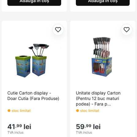
Adaugă în coș
Adaugă în coș
Adaugă la favorite
Adau
Cutie Carton display -
Unitate display Carton
Doar Cutia (Fara Produse)
(Pentru 12 buc maturi
podea) - Fara p...
● stoc limitat
● stoc limitat
41
lei
59
lei
,99
,99
TVA inclus
TVA inclus