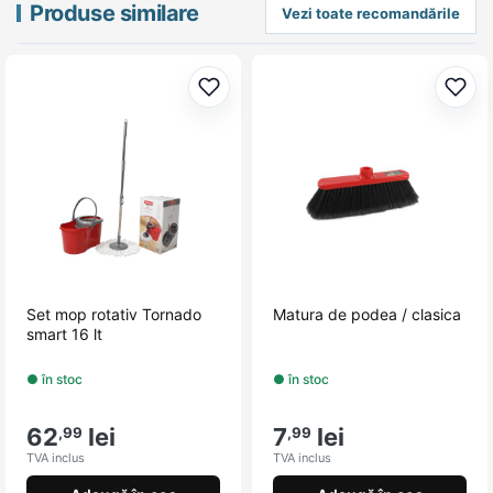
Produse similare
Vezi toate recomandările
Adaugă la favorite
Adau
Set mop rotativ Tornado
Matura de podea / clasica
smart 16 lt
● în stoc
● în stoc
62
lei
7
lei
,99
,99
TVA inclus
TVA inclus