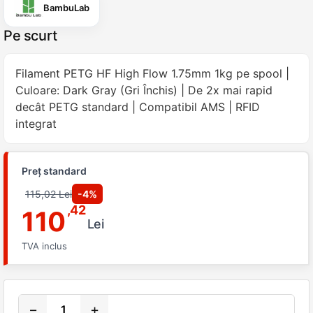
BambuLab
Pe scurt
Filament PETG HF High Flow 1.75mm 1kg pe spool |
Culoare: Dark Gray (Gri Închis) | De 2x mai rapid
decât PETG standard | Compatibil AMS | RFID
integrat
Preț standard
115,02 Lei
-4%
,42
110
Lei
TVA inclus
−
+