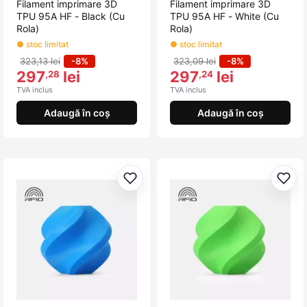
Filament imprimare 3D
Filament imprimare 3D
TPU 95A HF - Black (Cu
TPU 95A HF - White (Cu
Rola)
Rola)
● stoc limitat
● stoc limitat
323,13 lei
-8%
323,09 lei
-8%
297
lei
297
lei
,28
,24
TVA inclus
TVA inclus
Adaugă în coș
Adaugă în coș
Adaugă la favorite
Adau