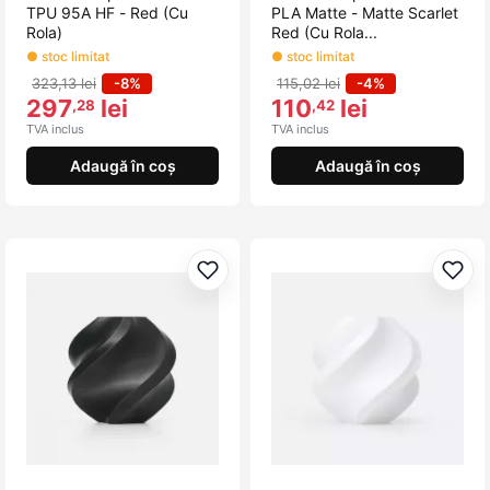
TPU 95A HF - Red (Cu
PLA Matte - Matte Scarlet
Rola)
Red (Cu Rola...
● stoc limitat
● stoc limitat
323,13 lei
-8%
115,02 lei
-4%
297
lei
110
lei
,28
,42
TVA inclus
TVA inclus
Adaugă în coș
Adaugă în coș
Adaugă la favorite
Adau