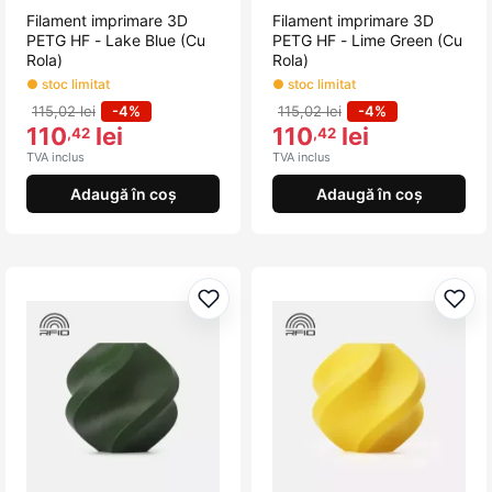
Filament imprimare 3D
Filament imprimare 3D
PETG HF - Lake Blue (Cu
PETG HF - Lime Green (Cu
Rola)
Rola)
● stoc limitat
● stoc limitat
115,02 lei
-4%
115,02 lei
-4%
110
lei
110
lei
,42
,42
TVA inclus
TVA inclus
Adaugă în coș
Adaugă în coș
Adaugă la favorite
Adau