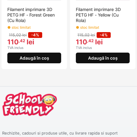
Filament imprimare 3D
Filament imprimare 3D
PETG HF - Forest Green
PETG HF - Yellow (Cu
(Cu Rola)
Rola)
● stoc limitat
● stoc limitat
115,02 lei
-4%
115,02 lei
-4%
110
lei
110
lei
,42
,42
TVA inclus
TVA inclus
Adaugă în coș
Adaugă în coș
Rechizite, cadouri si produse utile, cu livrare rapida si suport