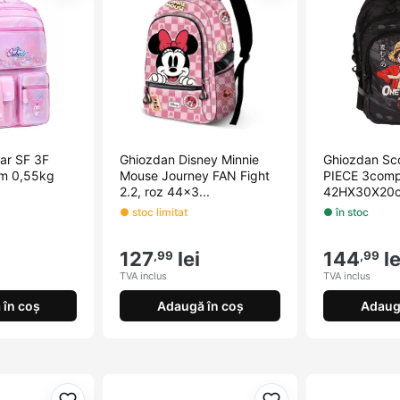
ar SF 3F
Ghiozdan Disney Minnie
Ghiozdan Sc
m 0,55kg
Mouse Journey FAN Fight
PIECE 3comp
2.2, roz 44x3...
42HX30X20c
● stoc limitat
● în stoc
127
lei
144
le
,99
,99
TVA inclus
TVA inclus
în coș
Adaugă în coș
Adaug