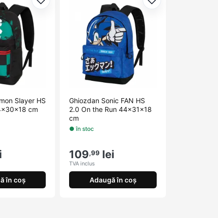
Adaugă la favorite
Adaugă la favorit
mon Slayer HS
Ghiozdan Sonic FAN HS
44x30x18 cm
2.0 On the Run 44x31x18
cm
● în stoc
i
109
lei
,99
TVA inclus
ă în coș
Adaugă în coș