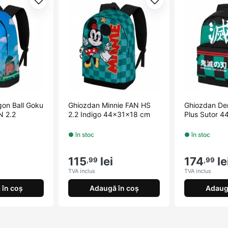
Adaugă la favorite
Adaugă la favorite
on Ball Goku
Ghiozdan Minnie FAN HS
Ghiozdan De
N 2.2
2.2 Indigo 44x31x18 cm
Plus Sutor 
● în stoc
● în stoc
115
lei
174
le
,99
,99
TVA inclus
TVA inclus
în coș
Adaugă în coș
Adaug