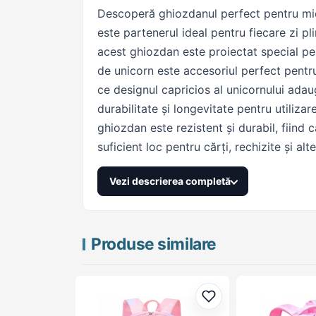
Descoperă ghiozdanul perfect pentru mic
este partenerul ideal pentru fiecare zi p
acest ghiozdan este proiectat special pen
de unicorn este accesoriul perfect pentru
ce designul capricios al unicornului adau
durabilitate și longevitate pentru utilizar
ghiozdan este rezistent și durabil, fiind 
suficient loc pentru cărți, rechizite și a
nuanță delicată de roz și detalii SF, ace
Vezi descrierea completă
ghiozdan pentru a-i oferi micuței tale o e
Produse similare
Adaugă la favorite