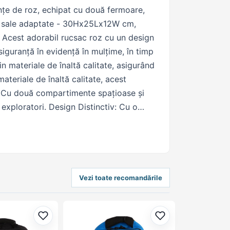
nțe de roz, echipat cu două fermoare,
nile sale adaptate - 30Hx25Lx12W cm,
. Acest adorabil rucsac roz cu un design
siguranță în evidență în mulțime, în timp
n materiale de înaltă calitate, asigurând
materiale de înaltă calitate, acest
ros: Cu două compartimente spațioase și
i exploratori. Design Distinctiv: Cu o
ținute. Achiziționează acum acest
Vezi toate recomandările
Adaugă la favorite
Adaugă la favorit