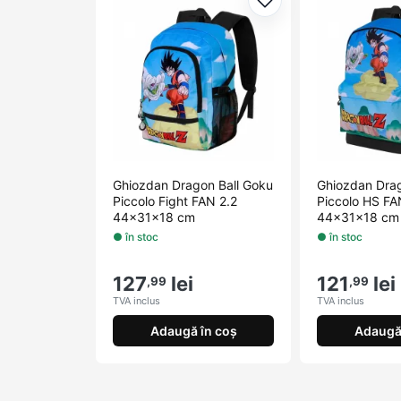
Adaugă la favorite
Ghiozdan Dragon Ball Goku
Ghiozdan Drag
Piccolo Fight FAN 2.2
Piccolo HS FA
44x31x18 cm
44x31x18 cm
● în stoc
● în stoc
127
lei
121
lei
,99
,99
TVA inclus
TVA inclus
Adaugă în coș
Adaugă 