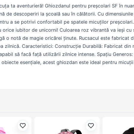
uța ta aventurieră! Ghiozdanul pentru preșcolari SF în nua
lină de descoperiri la școală sau în călătorii. Cu dimensiu
tru a se potrivi confortabil pe spatele micuților preșcolari
 orice iubitor de unicorni! Culoarea roz vibrantă va ieși cu 
gă o notă de magie oricărei ținute. Rucsacul este fabricat di
ea zilnică. Caracteristici: Construcție Durabilă: Fabricat din 
capabil să facă față utilizării zilnice intense. Spațiu Gene
lte obiecte esențiale, acest ghiozdan este ideal pentru micuți
st ghiozdan adaugă un plus de stil și personalitate fiecărei 
xperiență plină de confort și aventură în fiecare zi!
Adaugă la favorite
Adaugă la favorite