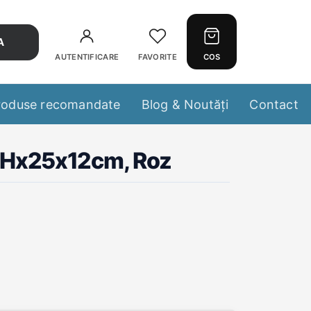
A
AUTENTIFICARE
FAVORITE
COS
roduse recomandate
Blog & Noutăți
Contact
30Hx25x12cm, Roz