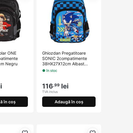
olar ONE
Ghiozdan Pregatitoare
atimente
SONIC 2compatimente
m Negru
38HX27X12cm Albast...
● în stoc
i
116
lei
,99
TVA inclus
ă în coș
Adaugă în coș