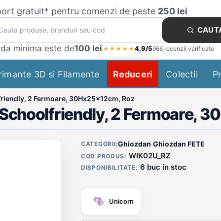
ort gratuit* pentru comenzi de peste
250 lei
CAUT
da minima este de
100 lei
4,9/5
★
★
★
★
★
966 recenzii verificate
rimante 3D si Filamente
Reduceri
Colectii
P
friendly, 2 Fermoare, 30Hx25x12cm, Roz
 Schoolfriendly, 2 Fermoare, 
Detalii produs
Ghiozdan
·
Ghiozdan FETE
CATEGORII:
WIK02U_RZ
COD PRODUS:
6 buc in stoc
DISPONIBILITATE:
Unicorn