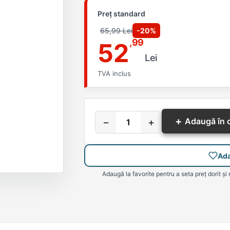
Preț standard
65,99 Lei
-20%
,99
52
Lei
TVA inclus
+
−
+
Adaugă în 
Ada
Adaugă la favorite pentru a seta preț dorit și 