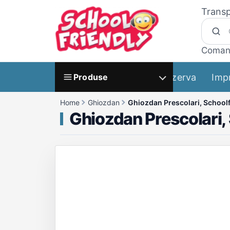
Transp
Coman
Rezerva
Imp
Produse
Home
Ghiozdan
Ghiozdan Prescolari, School
Ghiozdan Prescolari,
Galerie produs