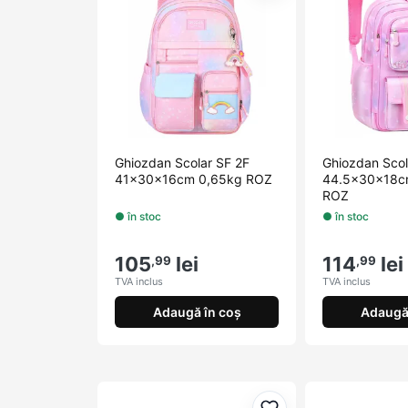
Ghiozdan Scolar SF 2F
Ghiozdan Scol
41x30x16cm 0,65kg ROZ
44.5x30x18c
ROZ
● în stoc
● în stoc
105
lei
114
lei
,99
,99
TVA inclus
TVA inclus
Adaugă în coș
Adaugă 