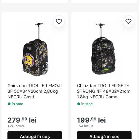
Adaugă la favorite
Adau
Ghiozdan TROLLER EMOJI
Ghiozdan TROLLER SF T-
3F 50x34x26cm 2,80kg
STRONG 4F 48x32x21cm
NEGRU Casti
1.8kg NEGRU Game...
● în stoc
● în stoc
279
lei
199
lei
,99
,99
TVA inclus
TVA inclus
Adaugă în coș
Adaugă în coș