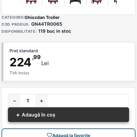
Detalii produs
Ghiozdan Troller
CATEGORII:
GN44TR0065
COD PRODUS:
119 buc in stoc
DISPONIBILITATE:
Preț standard
,99
224
Lei
TVA inclus
−
+
+
Adaugă în coș
Adaugă la favorite