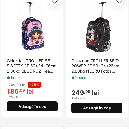
Adaugă la favorite
Adau
Ghiozdan TROLLER SF
Ghiozdan TROLLER SF T-
SWEETY 3F 50x34x26cm
POWER 3F 50x34x26cm
2,80kg BLUE ROZ Hea...
2,80kg NEGRU Fotba...
● în stoc
● în stoc
249,99 lei
-25%
186
lei
,99
249
lei
,99
TVA inclus
TVA inclus
Adaugă în coș
Adaugă în coș