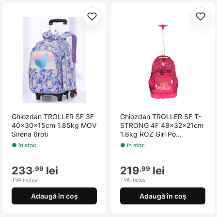
Adaugă la favorite
Adau
Ghiozdan TROLLER SF 3F
Ghiozdan TROLLER SF T-
40x30x15cm 1.85kg MOV
STRONG 4F 48x32x21cm
Sirena 6roti
1.8kg ROZ Girl Po...
● în stoc
● în stoc
233
lei
219
lei
,99
,99
TVA inclus
TVA inclus
Adaugă în coș
Adaugă în coș