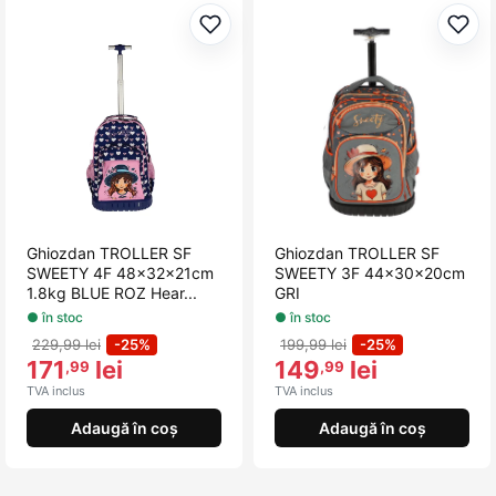
Adaugă la favorite
Adau
Ghiozdan TROLLER SF
Ghiozdan TROLLER SF
SWEETY 4F 48x32x21cm
SWEETY 3F 44x30x20cm
1.8kg BLUE ROZ Hear...
GRI
● în stoc
● în stoc
229,99 lei
-25%
199,99 lei
-25%
171
lei
149
lei
,99
,99
TVA inclus
TVA inclus
Adaugă în coș
Adaugă în coș