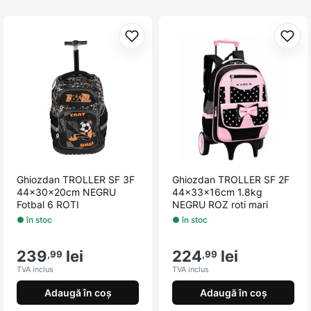
Adaugă la favorite
Adau
Ghiozdan TROLLER SF 3F
Ghiozdan TROLLER SF 2F
44x30x20cm NEGRU
44x33x16cm 1.8kg
Fotbal 6 ROTI
NEGRU ROZ roti mari
● în stoc
● în stoc
239
lei
224
lei
,99
,99
TVA inclus
TVA inclus
Adaugă în coș
Adaugă în coș