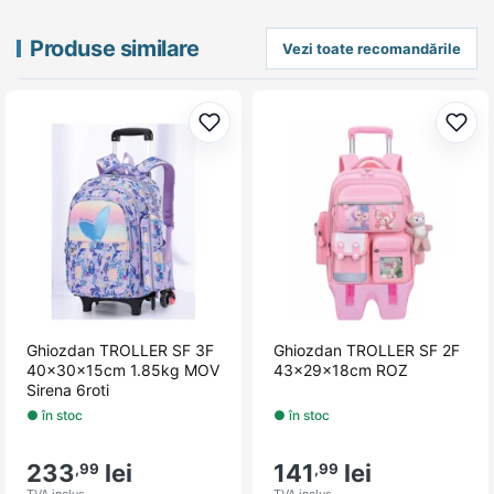
Produse similare
Vezi toate recomandările
Adaugă la favorite
Adau
Ghiozdan TROLLER SF 3F
Ghiozdan TROLLER SF 2F
40x30x15cm 1.85kg MOV
43x29x18cm ROZ
Sirena 6roti
● în stoc
● în stoc
233
lei
141
lei
,99
,99
TVA inclus
TVA inclus