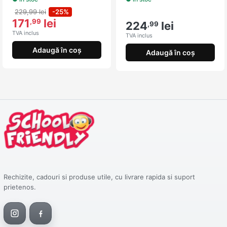
229,99 lei
-25%
171
lei
,99
224
lei
,99
TVA inclus
TVA inclus
Adaugă în coș
Adaugă în coș
Rechizite, cadouri si produse utile, cu livrare rapida si suport
prietenos.