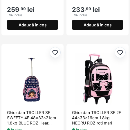
259
lei
233
lei
,99
,99
TVA inclus
TVA inclus
Adaugă în coș
Adaugă în coș
Adaugă la favorite
Adau
Ghiozdan TROLLER SF
Ghiozdan TROLLER SF 2F
SWEETY 4F 48x32x21cm
44x33x16cm 1.8kg
1.8kg BLUE ROZ Hear...
NEGRU ROZ roti mari
● în stoc
● în stoc