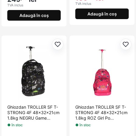
TVA inclus
TVA inclus
Adaugă în coș
Adaugă în coș
Adaugă la favorite
Adau
Ghiozdan TROLLER SF T-
Ghiozdan TROLLER SF T-
STRONG 4F 48x32x21cm
STRONG 4F 48x32x21cm
1.8kg NEGRU Game...
1.8kg ROZ Girl Po...
● în stoc
● în stoc