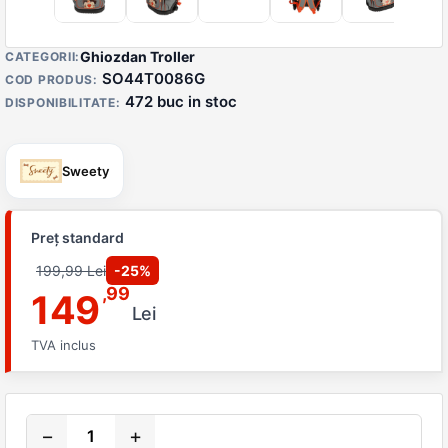
Detalii produs
Ghiozdan Troller
CATEGORII:
SO44T0086G
COD PRODUS:
472 buc in stoc
DISPONIBILITATE:
Sweety
Preț standard
199,99 Lei
-25%
,99
149
Lei
TVA inclus
−
+