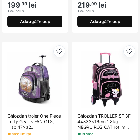
199
lei
219
lei
,99
,99
TVA inclus
TVA inclus
Adaugă în coș
Adaugă în coș
Adaugă la favorite
Adau
Ghiozdan troler One Piece
Ghiozdan TROLLER SF 3F
Luffy Gear 5 FAN GTS,
44x33x16cm 1.8kg
liliac 47x32...
NEGRU ROZ CAT roti m...
● stoc limitat
● în stoc