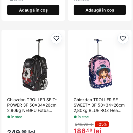
Adaugă în coș
Adaugă în coș
Adaugă la favorite
Adau
Ghiozdan TROLLER SF T-
Ghiozdan TROLLER SF
POWER 3F 50x34x26cm
SWEETY 3F 50x34x26cm
2,80kg NEGRU Fotba...
2,80kg BLUE ROZ Hea...
● în stoc
● în stoc
249,99 lei
-25%
186
lei
,99
249
lei
,99