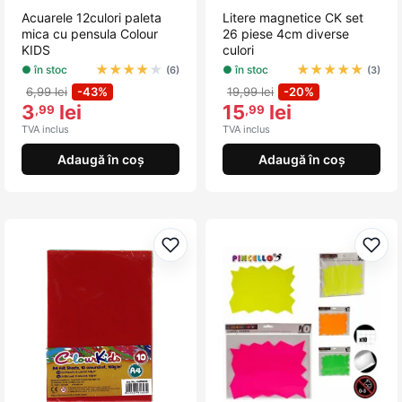
Acuarele 12culori paleta
Litere magnetice CK set
mica cu pensula Colour
26 piese 4cm diverse
KIDS
culori
★
★
★
★
★
★
★
★
★
★
● în stoc
● în stoc
(6)
(3)
6,99 lei
-43%
19,99 lei
-20%
3
lei
15
lei
,99
,99
TVA inclus
TVA inclus
Adaugă în coș
Adaugă în coș
Adaugă la favorite
Adau