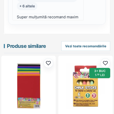
+ 6 altele
Super mulțumită recomand maxim
Produse similare
Vezi toate recomandările
Adaugă la favorite
Adau
3+ BUC
1
LEI
,19