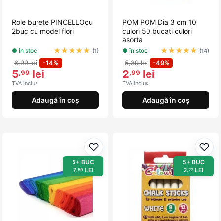
Role burete PINCELLOcu
POM POM Dia 3 cm 10
2buc cu model flori
culori 50 bucati culori
asorta
★
★
★
★
★
★
★
★
★
★
● în stoc
● în stoc
(1)
(14)
6,99 lei
-14%
5,89 lei
-49%
5
lei
2
lei
,99
,99
TVA inclus
TVA inclus
Adaugă în coș
Adaugă în coș
Adaugă la favorite
Adau
5+ BUC
5+ BUC
7
LEI
2
LEI
,59
,27