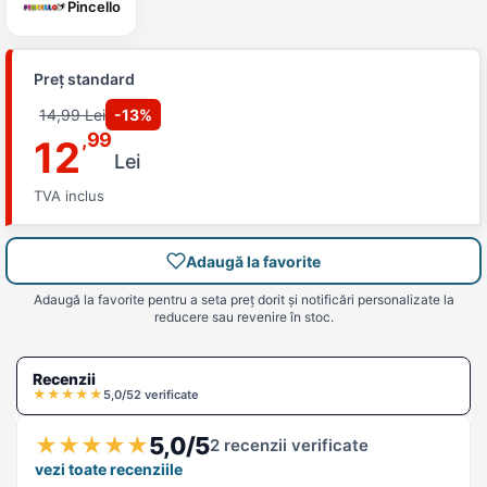
Pincello
Preț standard
14,99 Lei
-13%
,99
12
Lei
TVA inclus
Adaugă la favorite
Adaugă la favorite pentru a seta preț dorit și notificări personalizate la
reducere sau revenire în stoc.
Recenzii
★
★
★
★
★
5,0/5
2 verificate
5,0/5
★
★
★
★
★
2 recenzii verificate
vezi toate recenziile