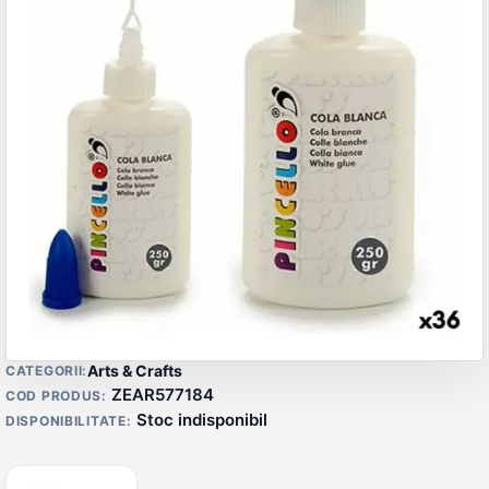
Detalii produs
Arts & Crafts
CATEGORII:
ZEAR577184
COD PRODUS:
Stoc indisponibil
DISPONIBILITATE: