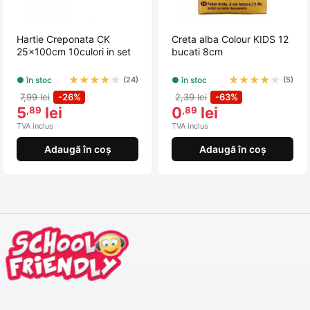
Hartie Creponata CK
Creta alba Colour KIDS 12
25x100cm 10culori in set
bucati 8cm
★
★
★
★
★
★
★
★
★
★
● în stoc
● în stoc
(24)
(5)
7,99 lei
-26%
2,39 lei
-63%
5
lei
0
lei
,89
,89
TVA inclus
TVA inclus
Adaugă în coș
Adaugă în coș