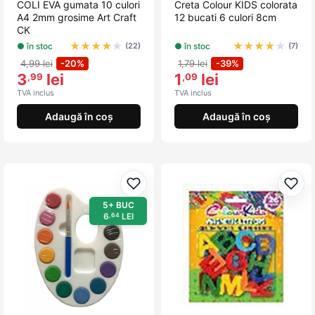
COLI EVA gumata 10 culori
Creta Colour KIDS colorata
A4 2mm grosime Art Craft
12 bucati 6 culori 8cm
CK
★
★
★
★
★
★
★
★
★
★
● în stoc
● în stoc
(22)
(7)
4,99 lei
-20%
1,79 lei
-39%
3
lei
1
lei
,99
,09
TVA inclus
TVA inclus
Adaugă în coș
Adaugă în coș
Adaugă la favorite
Adau
5+ BUC
6
LEI
,64