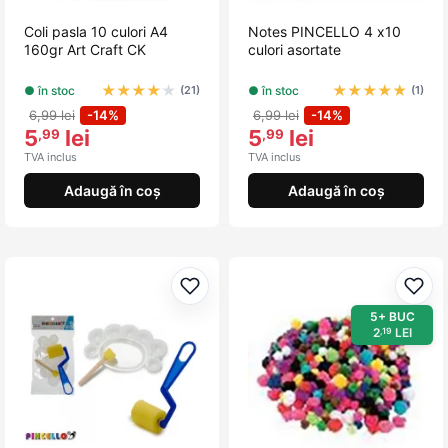
Coli pasla 10 culori A4
Notes PINCELLO 4 x10
160gr Art Craft CK
culori asortate
★
★
★
★
★
★
★
★
★
★
● în stoc
● în stoc
(21)
(1)
6,99 lei
-14%
6,99 lei
-14%
5
lei
5
lei
,99
,99
TVA inclus
TVA inclus
Adaugă în coș
Adaugă în coș
Adaugă la favorite
Adau
5+ BUC
2
LEI
,19