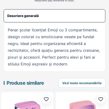
reducere sau revenire în stoc.
Descriere generală
Penar școlar licențiat Emoji cu 3 compartimente,
design colorat cu emoticoane vesele pe fundal
negru. Ideal pentru organizarea eficientă a
rechizitelor, oferă spațiu generos pentru creioane,
pixuri și accesorii. Perfect pentru elevi și fani ai
stilului Emoji expresiv și modern.
Produse similare
Vezi toate recomandările
Adaugă la favorite
Adau