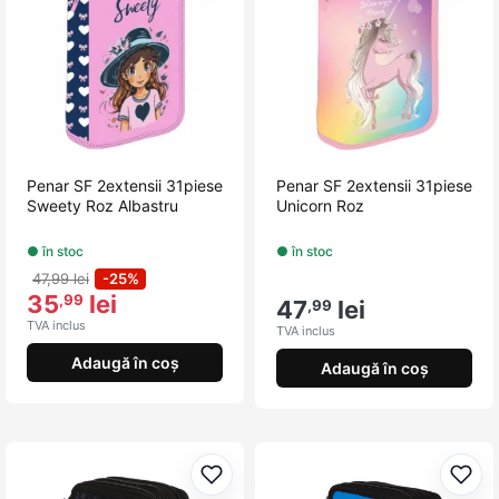
Penar SF 2extensii 31piese
Penar SF 2extensii 31piese
Sweety Roz Albastru
Unicorn Roz
● în stoc
● în stoc
47,99 lei
-25%
35
lei
,99
47
lei
,99
TVA inclus
TVA inclus
Adaugă în coș
Adaugă în coș
Adaugă la favorite
Adau