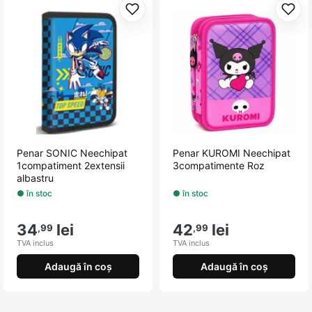
Adaugă la favorite
Adau
Penar SONIC Neechipat
Penar KUROMI Neechipat
1compatiment 2extensii
3compatimente Roz
albastru
● în stoc
● în stoc
34
lei
42
lei
,99
,99
TVA inclus
TVA inclus
Adaugă în coș
Adaugă în coș