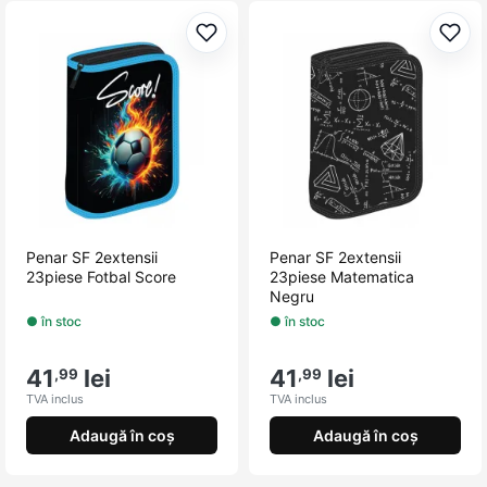
Adaugă la favorite
Adau
Penar SF 2extensii
Penar SF 2extensii
23piese Fotbal Score
23piese Matematica
Negru
● în stoc
● în stoc
41
lei
41
lei
,99
,99
TVA inclus
TVA inclus
Adaugă în coș
Adaugă în coș