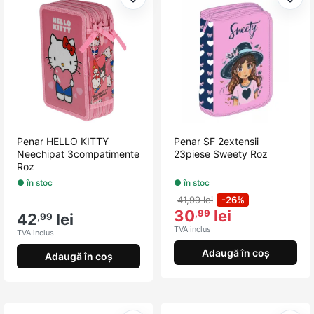
Adaugă la favorite
Adau
Penar HELLO KITTY
Penar SF 2extensii
Neechipat 3compatimente
23piese Sweety Roz
Roz
● în stoc
● în stoc
41,99 lei
-26%
30
lei
,99
42
lei
,99
TVA inclus
TVA inclus
Adaugă în coș
Adaugă în coș