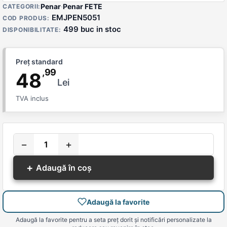
Detalii produs
Penar
·
Penar FETE
CATEGORII:
EMJPEN5051
COD PRODUS:
499 buc in stoc
DISPONIBILITATE:
Preț standard
,99
48
Lei
TVA inclus
−
+
+
Adaugă în coș
Adaugă la favorite
Adaugă la favorite pentru a seta preț dorit și notificări personalizate la