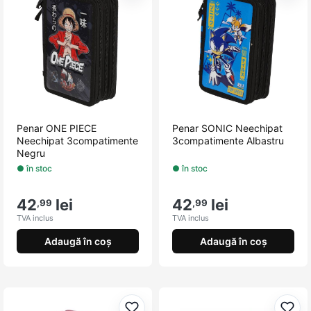
Penar ONE PIECE
Penar SONIC Neechipat
Neechipat 3compatimente
3compatimente Albastru
Negru
● în stoc
● în stoc
42
lei
42
lei
,99
,99
TVA inclus
TVA inclus
Adaugă în coș
Adaugă în coș