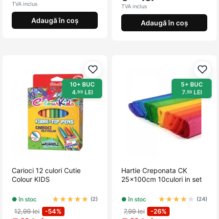
TVA inclus
TVA inclus
Adaugă în coș
Adaugă în coș
Adaugă la favorite
Adau
10+ BUC
5+ BUC
4
LEI
7
LEI
,99
,59
Carioci 12 culori Cutie
Hartie Creponata CK
Colour KIDS
25x100cm 10culori in set
★
★
★
★
★
★
★
★
★
★
● în stoc
● în stoc
(2)
(24)
12,99 lei
-54%
7,99 lei
-26%