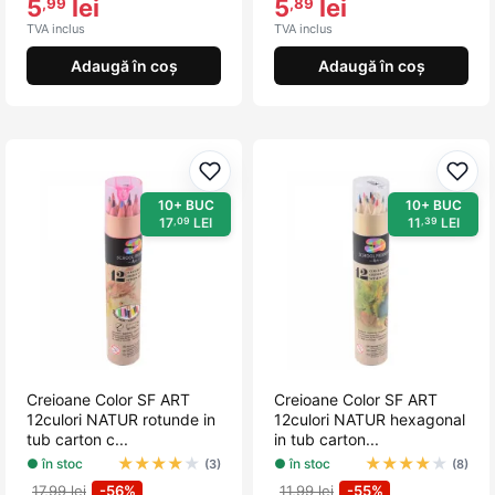
5
lei
5
lei
,99
,89
TVA inclus
TVA inclus
Adaugă în coș
Adaugă în coș
Adaugă la favorite
Adau
10+ BUC
10+ BUC
17
LEI
11
LEI
,09
,39
Creioane Color SF ART
Creioane Color SF ART
12culori NATUR rotunde in
12culori NATUR hexagonal
tub carton c...
in tub carton...
★
★
★
★
★
★
★
★
★
★
● în stoc
● în stoc
(3)
(8)
17,99 lei
-56%
11,99 lei
-55%