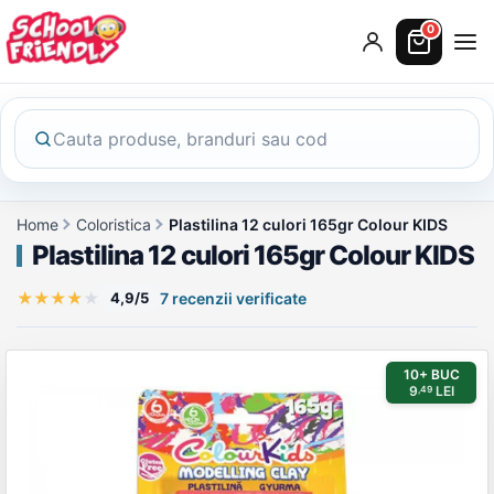
0
Home
Coloristica
Plastilina 12 culori 165gr Colour KIDS
Plastilina 12 culori 165gr Colour KIDS
★
★
★
★
★
4,9/5
7 recenzii verificate
Galerie produs
10+ BUC
9
LEI
,49