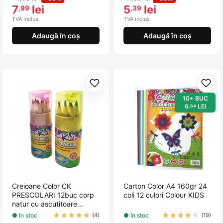
7
lei
5
lei
,99
,39
TVA inclus
TVA inclus
Adaugă în coș
Adaugă în coș
Adaugă la favorite
Adau
10+ BUC
6
LEI
,64
Creioane Color CK
Carton Color A4 160gr 24
PRESCOLARI 12buc corp
coli 12 culori Colour KIDS
natur cu ascutitoare...
★
★
★
★
★
★
★
★
★
★
● în stoc
● în stoc
(4)
(19)