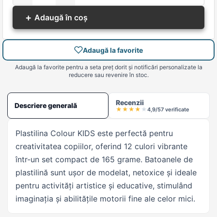
+
Adaugă în coș
Adaugă la favorite
Adaugă la favorite pentru a seta preț dorit și notificări personalizate la
reducere sau revenire în stoc.
Recenzii
Descriere generală
★
★
★
★
★
4,9/5
7 verificate
Plastilina Colour KIDS este perfectă pentru
creativitatea copiilor, oferind 12 culori vibrante
într-un set compact de 165 grame. Batoanele de
plastilină sunt ușor de modelat, netoxice și ideale
pentru activități artistice și educative, stimulând
imaginația și abilitățile motorii fine ale celor mici.