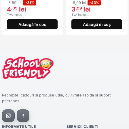
5,89 lei
-31%
6,99 lei
-43%
4
lei
3
lei
,09
,99
TVA inclus
TVA inclus
Adaugă în coș
Adaugă în coș
Rechizite, cadouri si produse utile, cu livrare rapida si suport
prietenos.
INFORMATII UTILE
SERVICII CLIENTI