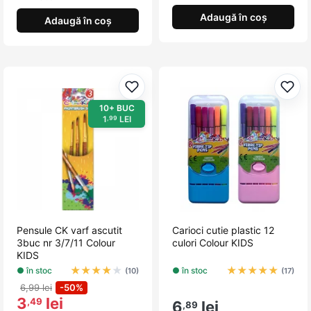
Adaugă în coș
Adaugă în coș
Adaugă la favorite
Adau
10+ BUC
1
LEI
,99
Pensule CK varf ascutit
Carioci cutie plastic 12
3buc nr 3/7/11 Colour
culori Colour KIDS
KIDS
★
★
★
★
★
★
★
★
★
★
● în stoc
● în stoc
(10)
(17)
6,99 lei
-50%
3
lei
,49
6
lei
,89