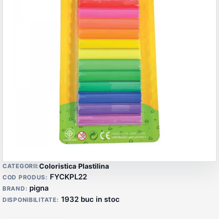
Detalii produs
Coloristica
·
Plastilina
CATEGORII:
FYCKPL22
COD PRODUS:
pigna
BRAND:
1932 buc in stoc
DISPONIBILITATE: