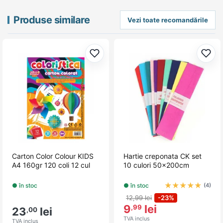
Produse similare
Vezi toate recomandările
Adaugă la favorite
Adau
Carton Color Colour KIDS
Hartie creponata CK set
A4 160gr 120 coli 12 cul
10 culori 50x200cm
★
★
★
★
★
● în stoc
● în stoc
(4)
12,99 lei
-23%
9
lei
,99
23
lei
,00
TVA inclus
TVA inclus