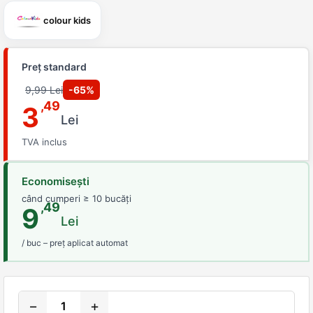
colour kids
Preț standard
9,99 Lei
-65%
,49
3
Lei
TVA inclus
Economisești
când cumperi ≥ 10 bucăți
,49
9
Lei
/ buc – preț aplicat automat
−
+