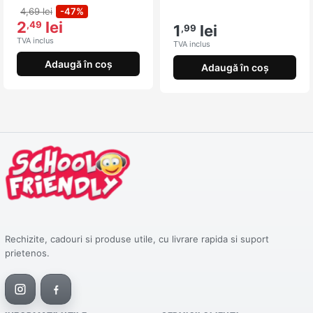
4,69 lei
-47%
2
lei
,49
1
lei
,99
TVA inclus
TVA inclus
Adaugă în coș
Adaugă în coș
Rechizite, cadouri si produse utile, cu livrare rapida si suport
prietenos.