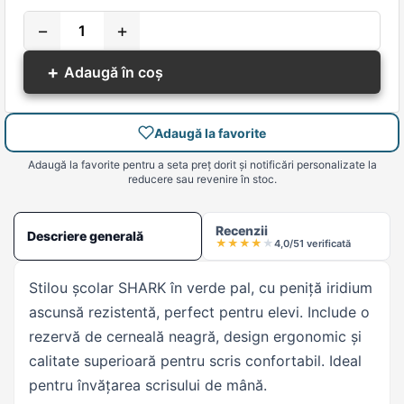
−
+
+
Adaugă în coș
Adaugă la favorite
Adaugă la favorite pentru a seta preț dorit și notificări personalizate la
reducere sau revenire în stoc.
Recenzii
Descriere generală
★
★
★
★
★
4,0/5
1 verificată
Stilou școlar SHARK în verde pal, cu peniță iridium
ascunsă rezistentă, perfect pentru elevi. Include o
rezervă de cerneală neagră, design ergonomic și
calitate superioară pentru scris confortabil. Ideal
pentru învățarea scrisului de mână.