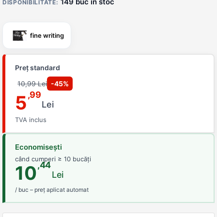
149 buc in stoc
DISPONIBILITATE:
fine writing
Preț standard
10,99 Lei
-45%
,99
5
Lei
TVA inclus
Economisești
când cumperi ≥ 10 bucăți
,44
10
Lei
/ buc – preț aplicat automat