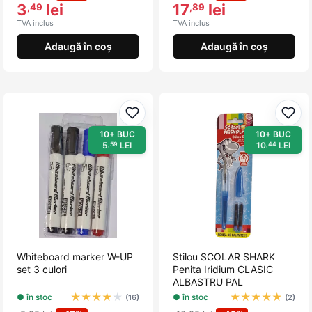
3
lei
17
lei
,49
,89
TVA inclus
TVA inclus
Adaugă în coș
Adaugă în coș
Adaugă la favorite
Adau
10+ BUC
10+ BUC
5
LEI
10
LEI
,59
,44
Whiteboard marker W-UP
Stilou SCOLAR SHARK
set 3 culori
Penita Iridium CLASIC
ALBASTRU PAL
★
★
★
★
★
★
★
★
★
★
● în stoc
● în stoc
(16)
(2)