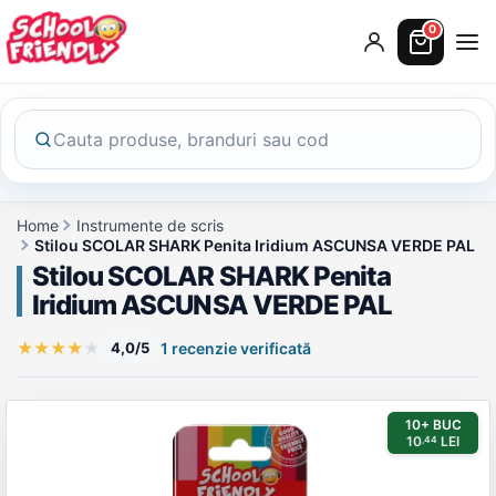
0
Home
Instrumente de scris
Stilou SCOLAR SHARK Penita Iridium ASCUNSA VERDE PAL
Stilou SCOLAR SHARK Penita
Iridium ASCUNSA VERDE PAL
★
★
★
★
★
4,0/5
1 recenzie verificată
Galerie produs
10+ BUC
10
LEI
,44