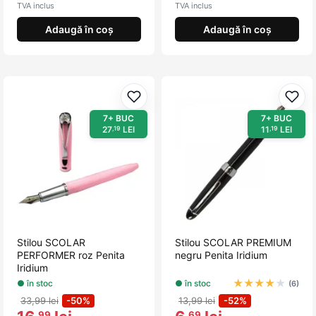
TVA inclus
TVA inclus
Adaugă în coș
Adaugă în coș
Adaugă la favorite
Adau
7+ BUC
7+ BUC
27
LEI
11
LEI
,19
,19
Stilou SCOLAR
Stilou SCOLAR PREMIUM
PERFORMER roz Penita
negru Penita Iridium
Iridium
★
★
★
★
★
● în stoc
● în stoc
(6)
33,99 lei
-50%
13,99 lei
-52%
,99
,69