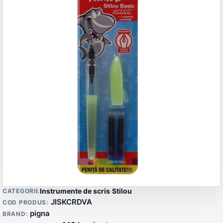
Detalii produs
Instrumente de scris
·
Stilou
CATEGORII:
JISKCRDVA
COD PRODUS:
pigna
BRAND: