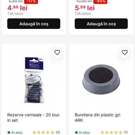
5,89 lei
-17%
10,99 lei
-45%
4
lei
5
lei
,89
,99
TVA inclus
TVA inclus
Adaugă în coș
Adaugă în coș
Adaugă la favorite
Adau
Rezerve cerneala - 20 buc
Buretiera din plastic gri
in set
ARK
★
★
★
★
★
★
★
★
★
★
● în stoc
● în stoc
(5)
(1)