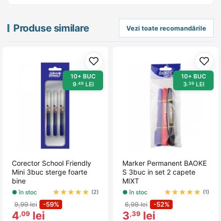
Produse similare
Vezi toate recomandările
Adaugă la favorite
Adau
10+ BUC
10+ BUC
9
LEI
3
LEI
,49
,39
Corector School Friendly
Marker Permanent BAOKE
Mini 3buc sterge foarte
S 3buc in set 2 capete
bine
MIXT
★
★
★
★
★
★
★
★
★
★
● în stoc
● în stoc
(2)
(1)
9,99 lei
-59%
6,99 lei
-52%
4
lei
3
lei
,09
,39