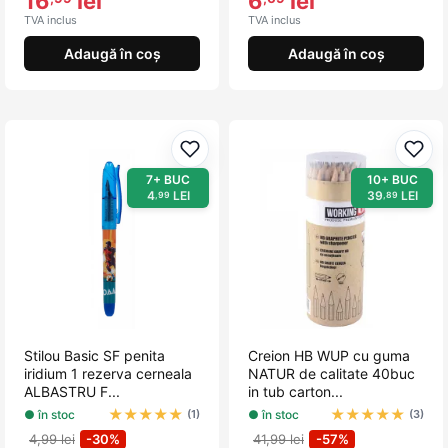
16
lei
6
lei
TVA inclus
TVA inclus
Adaugă în coș
Adaugă în coș
Adaugă la favorite
Adau
7+ BUC
10+ BUC
4
LEI
39
LEI
,99
,89
Stilou Basic SF penita
Creion HB WUP cu guma
iridium 1 rezerva cerneala
NATUR de calitate 40buc
ALBASTRU F...
in tub carton...
★
★
★
★
★
★
★
★
★
★
● în stoc
● în stoc
(1)
(3)
4,99 lei
-30%
41,99 lei
-57%