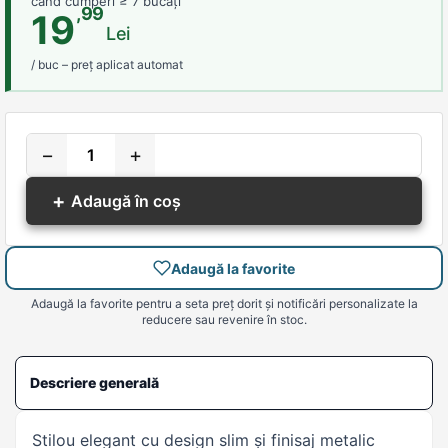
când cumperi ≥ 7 bucăți
,99
19
Lei
/ buc – preț aplicat automat
−
+
+
Adaugă în coș
Adaugă la favorite
Adaugă la favorite pentru a seta preț dorit și notificări personalizate la
reducere sau revenire în stoc.
Descriere generală
Stilou elegant cu design slim și finisaj metalic