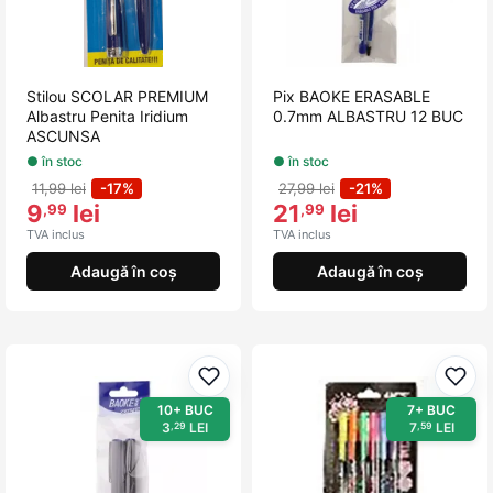
Stilou SCOLAR PREMIUM
Pix BAOKE ERASABLE
Albastru Penita Iridium
0.7mm ALBASTRU 12 BUC
ASCUNSA
● în stoc
● în stoc
11,99 lei
-17%
27,99 lei
-21%
9
lei
21
lei
,99
,99
TVA inclus
TVA inclus
Adaugă în coș
Adaugă în coș
Adaugă la favorite
Adau
10+ BUC
7+ BUC
3
LEI
7
LEI
,29
,59