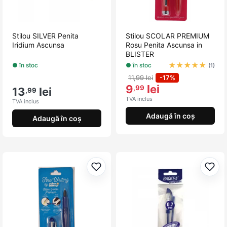
Stilou SILVER Penita
Stilou SCOLAR PREMIUM
Iridium Ascunsa
Rosu Penita Ascunsa in
BLISTER
★
★
★
★
★
● în stoc
● în stoc
(1)
11,99 lei
-17%
9
lei
,99
13
lei
,99
TVA inclus
TVA inclus
Adaugă în coș
Adaugă în coș
Adaugă la favorite
Adau