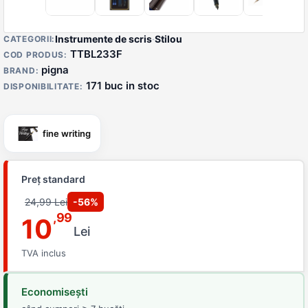
Detalii produs
Instrumente de scris
·
Stilou
CATEGORII:
TTBL233F
COD PRODUS:
pigna
BRAND:
171 buc in stoc
DISPONIBILITATE:
fine writing
Preț standard
24,99 Lei
-56%
,99
10
Lei
TVA inclus
Economisești