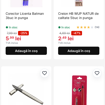
Corector Licenta Batman
Creion HB WUP NATUR de
3buc in punga
calitate 5buc in punga
★
★
★
★
★
● în stoc
● în stoc
(14)
7,99 lei
-25%
4,69 lei
-47%
5
lei
2
lei
,99
,49
TVA inclus
TVA inclus
Adaugă în coș
Adaugă în coș
Adaugă la favorite
Adau