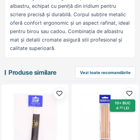
albastru, echipat cu peniță din iridium pentru
scriere precisă și durabilă. Corpul subțire metalic
oferă confort ergonomic și un aspect rafinat, ideal
pentru birou sau cadou. Combinația de albastru
mat și detalii cromate asigură stil profesional și
calitate superioară.
Produse similare
Vezi toate recomandările
Adaugă la favorite
Adau
10+ BUC
4
LEI
,45