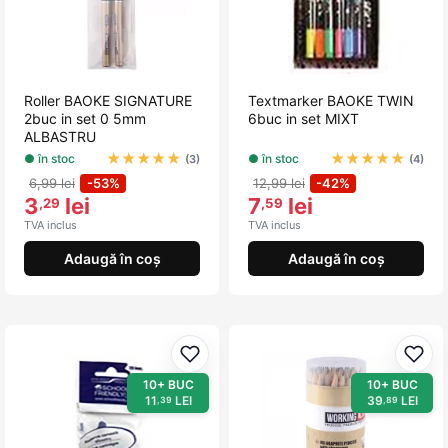
Roller BAOKE SIGNATURE
Textmarker BAOKE TWIN
2buc in set 0 5mm
6buc in set MIXT
ALBASTRU
★
★
★
★
★
★
★
★
★
★
● în stoc
● în stoc
(3)
(4)
6,99 lei
-53%
12,99 lei
-42%
3
lei
7
lei
,29
,59
TVA inclus
TVA inclus
Adaugă în coș
Adaugă în coș
Adaugă la favorite
Adau
10+ BUC
10+ BUC
11
LEI
39
LEI
,39
,89