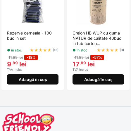
Rezerve cerneala - 100
Creion HB WUP cu guma
buc in set
NATUR de calitate 40buc
in tub carton...
★
★
★
★
★
★
★
★
★
★
● în stoc
● în stoc
(13)
(3)
11,99 lei
-18%
41,99 lei
-57%
9
lei
17
lei
,89
,89
TVA inclus
TVA inclus
Adaugă în coș
Adaugă în coș