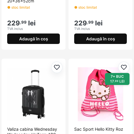
20x36x52cm
● stoc limitat
● stoc limitat
229
lei
229
lei
,99
,99
TVA inclus
TVA inclus
Adaugă în coș
Adaugă în coș
Adaugă la favorite
Adau
7+ BUC
17
LEI
,99
Valiza cabina Wednesday
Sac Sport Hello Kitty Roz