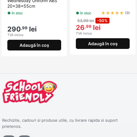
Wednesday Uniform ABS
20x38x55cm
★
★
★
★
★
● în stoc
● în stoc
(3)
53,99 lei
-50%
26
lei
,99
290
lei
,99
TVA inclus
TVA inclus
Adaugă în coș
Adaugă în coș
Rechizite, cadouri si produse utile, cu livrare rapida si suport
prietenos.