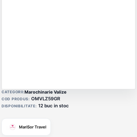
Detalii produs
Marochinarie
·
Valize
CATEGORII:
OMVLZ59GR
COD PRODUS:
12 buc in stoc
DISPONIBILITATE:
MariSor Travel