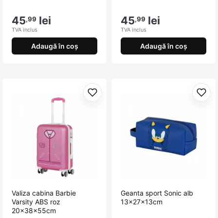
Luna Travel pentru a călători cu stil și încredere în
orice context!
45
lei
45
lei
,99
,99
TVA inclus
TVA inclus
Adaugă în coș
Adaugă în coș
Adaugă la favorite
Adau
Valiza cabina Barbie
Geanta sport Sonic alb
Varsity ABS roz
13x27x13cm
20x38x55cm