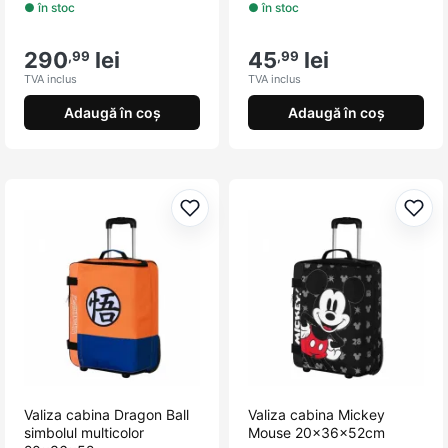
● în stoc
● în stoc
290
lei
45
lei
,99
,99
TVA inclus
TVA inclus
Adaugă în coș
Adaugă în coș
Adaugă la favorite
Adau
Valiza cabina Dragon Ball
Valiza cabina Mickey
simbolul multicolor
Mouse 20x36x52cm