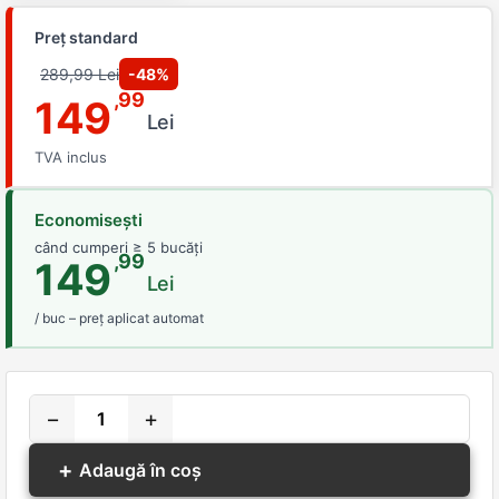
Preț standard
289,99 Lei
-48%
,99
149
Lei
TVA inclus
Economisești
când cumperi ≥ 5 bucăți
,99
149
Lei
/ buc – preț aplicat automat
−
+
+
Adaugă în coș